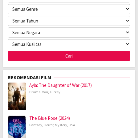
REKOMENDASI FILM
Ayla: The Daughter of War (2017)
Drama
,
War
,
Turkey
The Blue Rose (2024)
Fantasy
,
Horror
,
Mystery
,
USA