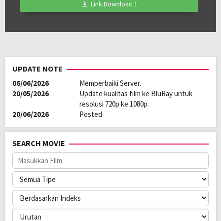
Durasi:
80 Min
Link Download 1
Rilis:
5 Jan 2025
Bahasa:
普通话
Direksi:
Li Fei
Pemain:
Lu Yanbei
,
Ryan Kuo
,
Zhang Jiachuan
UPDATE NOTE
06/06/2026
Memperbaiki Server.
20/05/2026
Update kualitas film ke BluRay untuk
resolusi 720p ke 1080p.
20/06/2026
Posted
SEARCH MOVIE