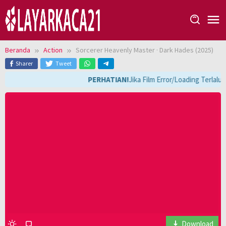
Loncat
ke
konten
Beranda
Action
Sorcerer Heavenly Master · Dark Hades (2025)
Sharer
Tweet
PERHATIAN!
Jika Film Error/Loading Terlalu
Download