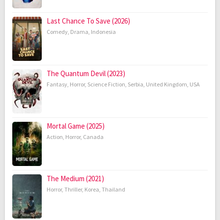
Last Chance To Save (2026)
Comedy
,
Drama
,
Indonesia
The Quantum Devil (2023)
Fantasy
,
Horror
,
Science Fiction
,
Serbia
,
United Kingdom
,
USA
Mortal Game (2025)
Action
,
Horror
,
Canada
The Medium (2021)
Horror
,
Thriller
,
Korea
,
Thailand