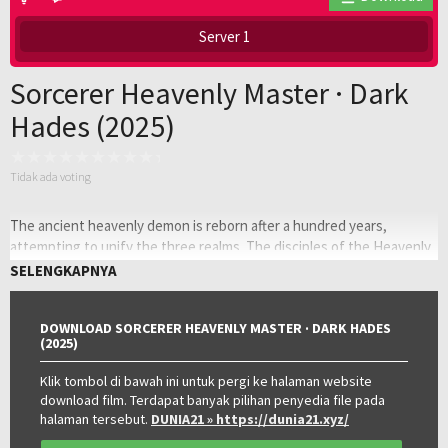
Server 1
Sorcerer Heavenly Master · Dark
Hades (2025)
Tidak ada voting
The ancient heavenly demon is reborn after a hundred years,
attempting to unify the three realms. The disciples of the Heavenly
Master Way fiercely resist. As the heavenly demon is on the brink of
SELENGKAPNYA
death, it captures its primordial spirit into the body of the next
leader, Wang Xuanzhi, waiting for a chance to be reborn. As an adult,
DOWNLOAD SORCERER HEAVENLY MASTER · DARK HADES
Wang Xuanzhi, , in order to suppress…
(2025)
Oleh:
LAYARKACA21
Klik tombol di bawah ini untuk pergi ke halaman website
Diposting
Juni 26, 2026
download film. Terdapat banyak pilihan penyedia file pada
pada:
Genre:
Action
,
Adventure
,
Drama
,
Fantasy
halaman tersebut.
DUNIA21
» https://dunia21.xyz/
Tahun:
2025