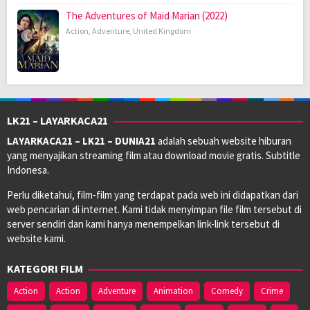
The Adventures of Maid Marian (2022)
Action
,
Adventure
,
United Kingdom
LK21 – LAYARKACA21
LAYARKACA21 – LK21 – DUNIA21
adalah sebuah website hiburan
yang menyajikan streaming film atau download movie gratis. Subtitle
Indonesa.
Perlu diketahui, film-film yang terdapat pada web ini didapatkan dari
web pencarian di internet. Kami tidak menyimpan file film tersebut di
server sendiri dan kami hanya menempelkan link-link tersebut di
website kami.
KATEGORI FILM
Action
Action
Adventure
Animation
Comedy
Crime