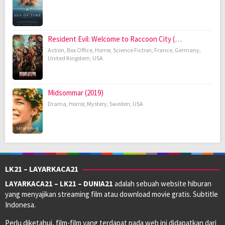
Resident Evil: Welcome to Raccoon City (…
Action
,
Box Office
,
Horror
,
Science Fiction
,
France
,
Germany
,
United Kingdom
,
USA
Midsommar (2019)
Drama
,
Horror
,
Mystery
,
Sweden
,
USA
LK21 – LAYARKACA21
LAYARKACA21 – LK21 – DUNIA21
adalah sebuah website hiburan
yang menyajikan streaming film atau download movie gratis. Subtitle
Indonesa.
Perlu diketahui, film-film yang terdapat pada web ini didapatkan dari