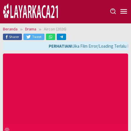
Loncat
ke
konten
Beranda
Drama
Aircon (2026)
Sharer
Tweet
PERHATIAN!
Jika Film Error/Loading Terlalu 