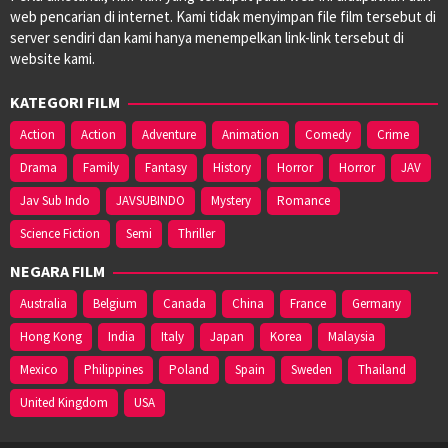
web pencarian di internet. Kami tidak menyimpan file film tersebut di
server sendiri dan kami hanya menempelkan link-link tersebut di
website kami.
KATEGORI FILM
Action
Action
Adventure
Animation
Comedy
Crime
Drama
Family
Fantasy
History
Horror
Horror
JAV
Jav Sub Indo
JAVSUBINDO
Mystery
Romance
Science Fiction
Semi
Thriller
NEGARA FILM
Australia
Belgium
Canada
China
France
Germany
Hong Kong
India
Italy
Japan
Korea
Malaysia
Mexico
Philippines
Poland
Spain
Sweden
Thailand
United Kingdom
USA