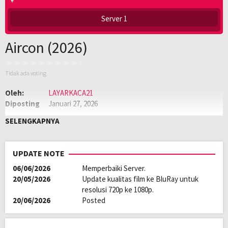
Server 1
Aircon (2026)
Tidak ada voting
Oleh:
LAYARKACA21
Diposting
Januari 27, 2026
pada:
Genre:
Drama
,
Semi
SELENGKAPNYA
Kualitas:
HD
Tahun:
2026
Negara:
Philippines
UPDATE NOTE
06/06/2026
Memperbaiki Server.
20/05/2026
Update kualitas film ke BluRay untuk
resolusi 720p ke 1080p.
20/06/2026
Posted