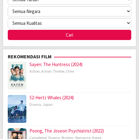
REKOMENDASI FILM
Sayen: The Huntress (2024)
Action
,
Action
,
Thriller
,
Chile
52-Hertz Whales (2024)
Drama
,
Japan
Poong, The Joseon Psychiatrist (2022)
Completed
,
Drama
,
Mystery
,
Romance
,
Korea