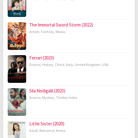
The Immortal Sword Storm (2022)
Action
,
Fantasy
,
Wuxia
,
Ferrari (2023)
Drama
,
History
,
China
,
Italy
,
United Kingdom
,
USA
Sila Nodigalil (2023)
Drama
,
Mystery
,
Thriller
,
India
Little Sister (2020)
Adult
,
Romance
,
Korea