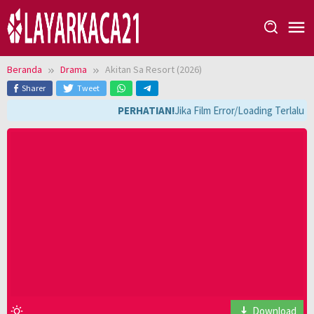
Loncat
ke
konten
Beranda
Drama
Akitan Sa Resort (2026)
Sharer
Tweet
PERHATIAN!
Jika Film Error/Loading Terlalu 
Download