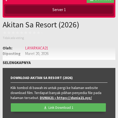
Server 1
Akitan Sa Resort (2026)
Tidak ada voting
Oleh:
LAYARKACA21
Diposting
Maret 20, 2026
pada:
Genre:
Drama
,
Film Semi
,
Semi Philippines
SELENGKAPNYA
Kualitas:
HD
Tahun:
2026
Negara:
Philippines
DOWNLOAD AKITAN SA RESORT (2026)
Klik tombol di bawah ini untuk pergi ke halaman website
download film. Terdapat banyak pilihan penyedia file pada
halaman tersebut.
DUNIA21
» https://dunia21.xyz/
Link Download 1