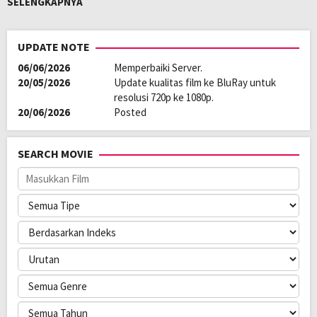
SELENGKAPNYA
Oleh:
LAYARKACA21
Diposting
Januari 27, 2026
UPDATE NOTE
pada:
Genre:
Drama
,
Semi
06/06/2026
Memperbaiki Server.
Kualitas:
HD
20/05/2026
Update kualitas film ke BluRay untuk
Tahun:
2026
resolusi 720p ke 1080p.
Durasi:
70 Min
20/06/2026
Posted
Negara:
Philippines
Rilis:
27 Jan 2026
Direksi:
Rodante Pajemna Jr.
SEARCH MOVIE
Pemain:
Allison Ross
,
Apphle Celso
,
Margaret Diaz