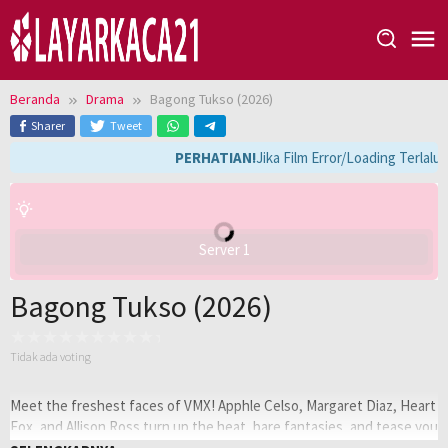
Loncat
ke
konten
Beranda
Drama
Bagong Tukso (2026)
Sharer
Tweet
PERHATIAN!
Jika Film Error/Loading Terlalu
Server 1
Bagong Tukso (2026)
Tidak ada voting
Meet the freshest faces of VMX! Apphle Celso, Margaret Diaz, Heart
Fox, and Allison Ross turn up the heat, bare fantasies, and tease you
into an unforgettable sexy experience.