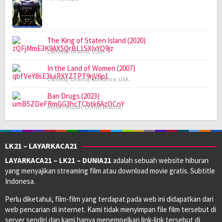
The King of Staten Island (2020)
Comedy
,
Drama
,
USA
In the Land of Women (2007)
Comedy
,
Drama
,
Romance
,
USA
Ban Drugs (2023)
Action
,
Action
,
Crime
,
Drama
,
LK21 – LAYARKACA21
LAYARKACA21 – LK21 – DUNIA21
adalah sebuah website hiburan
yang menyajikan streaming film atau download movie gratis. Subtitle
Indonesa.
Perlu diketahui, film-film yang terdapat pada web ini didapatkan dari
web pencarian di internet. Kami tidak menyimpan file film tersebut di
server sendiri dan kami hanya menempelkan link-link tersebut di