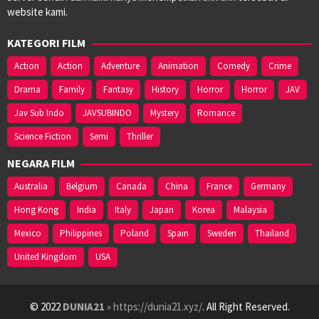
website kami.
KATEGORI FILM
Action
Action
Adventure
Animation
Comedy
Crime
Drama
Family
Fantasy
History
Horror
Horror
JAV
Jav Sub Indo
JAVSUBINDO
Mystery
Romance
Science Fiction
Semi
Thriller
NEGARA FILM
Australia
Belgium
Canada
China
France
Germany
Hong Kong
India
Italy
Japan
Korea
Malaysia
Mexico
Philippines
Poland
Spain
Sweden
Thailand
United Kingdom
USA
© 2022
DUNIA21
» https://dunia21.xyz/
. All Right Reserved.