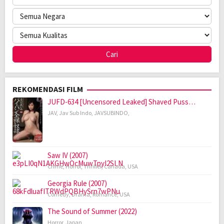
REKOMENDASI FILM
JUFD-634 [Uncensored Leaked] Shaved Puss…
JAV
,
Jav Sub Indo
,
JAVSUBINDO
,
Saw IV (2007)
Crime
,
Horror
,
Thriller
,
Canada
,
USA
Georgia Rule (2007)
Comedy
,
Drama
,
Romance
,
USA
The Sound of Summer (2022)
Horror
,
Japan