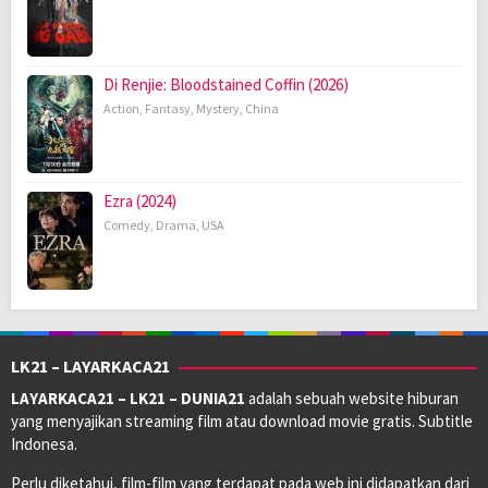
Di Renjie: Bloodstained Coffin (2026)
Action
,
Fantasy
,
Mystery
,
China
Ezra (2024)
Comedy
,
Drama
,
USA
LK21 – LAYARKACA21
LAYARKACA21 – LK21 – DUNIA21
adalah sebuah website hiburan
yang menyajikan streaming film atau download movie gratis. Subtitle
Indonesa.
Perlu diketahui, film-film yang terdapat pada web ini didapatkan dari