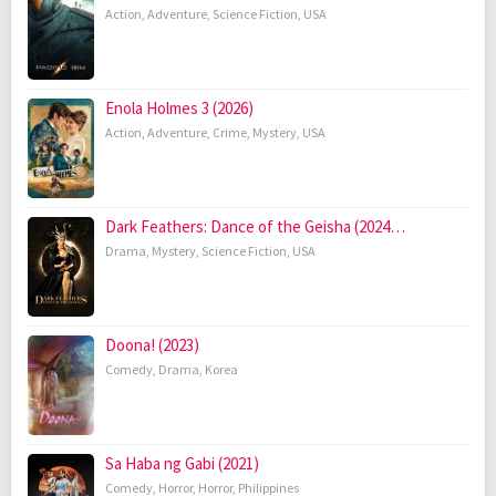
Action
,
Adventure
,
Science Fiction
,
USA
Enola Holmes 3 (2026)
Action
,
Adventure
,
Crime
,
Mystery
,
USA
Dark Feathers: Dance of the Geisha (2024…
Drama
,
Mystery
,
Science Fiction
,
USA
Doona! (2023)
Comedy
,
Drama
,
Korea
Sa Haba ng Gabi (2021)
Comedy
,
Horror
,
Horror
,
Philippines