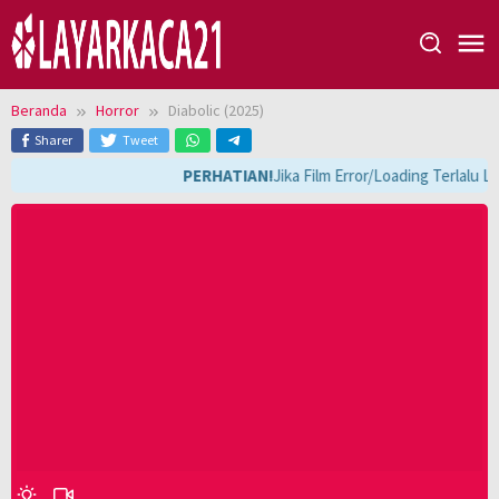
Loncat
ke
konten
Beranda
Horror
Diabolic (2025)
Sharer
Tweet
PERHATIAN!
Jika Film Error/Loading Terlalu L