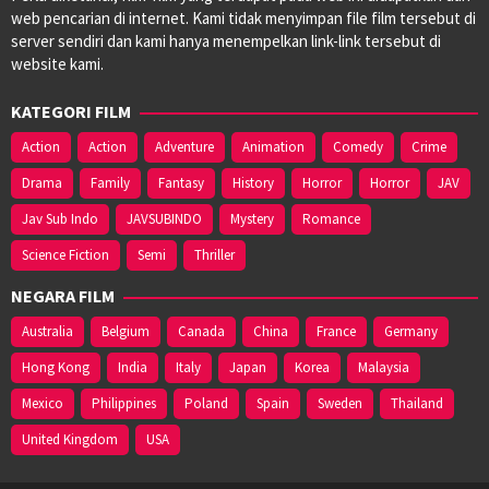
web pencarian di internet. Kami tidak menyimpan file film tersebut di
server sendiri dan kami hanya menempelkan link-link tersebut di
website kami.
KATEGORI FILM
Action
Action
Adventure
Animation
Comedy
Crime
Drama
Family
Fantasy
History
Horror
Horror
JAV
Jav Sub Indo
JAVSUBINDO
Mystery
Romance
Science Fiction
Semi
Thriller
NEGARA FILM
Australia
Belgium
Canada
China
France
Germany
Hong Kong
India
Italy
Japan
Korea
Malaysia
Mexico
Philippines
Poland
Spain
Sweden
Thailand
United Kingdom
USA