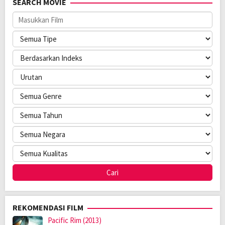
SEARCH MOVIE
Rilis:
20 Nov 2025
Bahasa:
English
Direksi:
Daniel J. Phillips
Pemain:
Elizabeth Cullen
,
John Harlan Kim
,
Mia Challis
REKOMENDASI FILM
Pacific Rim (2013)