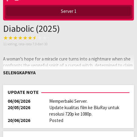
Server 1
Diabolic (2025)
11
voting, rata-rata
7.0
dari 10
A woman’s hope for a miracle cure turns into a nightmare when she
confronts the vengeful spirit of a cursed witch, determined to claim
her as a vessel for her evil power.
SELENGKAPNYA
Oleh:
LAYARKACA21
Diposting
Februari 25, 2026
UPDATE NOTE
pada:
Tagline:
God forgives… evil doesn’t.
06/06/2026
Memperbaiki Server.
Rating:
NR
20/05/2026
Update kualitas film ke BluRay untuk
Genre:
Horror
resolusi 720p ke 1080p.
Kualitas:
HD
20/06/2026
Posted
Tahun:
2025
Durasi:
95 Min
Negara:
Australia