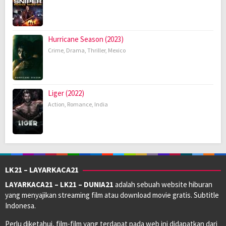
Hurricane Season (2023)
Crime
,
Drama
,
Thriller
,
Mexico
Liger (2022)
Action
,
Romance
,
India
LK21 – LAYARKACA21
LAYARKACA21 – LK21 – DUNIA21
adalah sebuah website hiburan
yang menyajikan streaming film atau download movie gratis. Subtitle
Indonesa.
Perlu diketahui, film-film yang terdapat pada web ini didapatkan dari