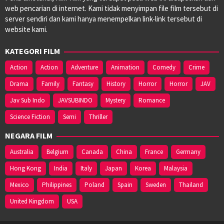
web pencarian di internet. Kami tidak menyimpan file film tersebut di
server sendiri dan kami hanya menempelkan link-link tersebut di
website kami.
KATEGORI FILM
Action
Action
Adventure
Animation
Comedy
Crime
Drama
Family
Fantasy
History
Horror
Horror
JAV
Jav Sub Indo
JAVSUBINDO
Mystery
Romance
Science Fiction
Semi
Thriller
NEGARA FILM
Australia
Belgium
Canada
China
France
Germany
Hong Kong
India
Italy
Japan
Korea
Malaysia
Mexico
Philippines
Poland
Spain
Sweden
Thailand
United Kingdom
USA