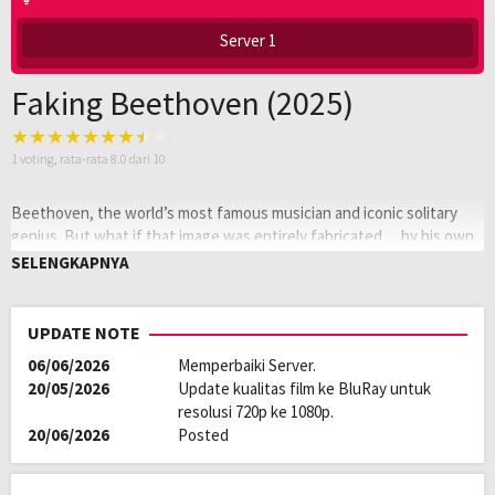
Server 1
Faking Beethoven (2025)
1
voting, rata-rata
8.0
dari 10
Beethoven, the world’s most famous musician and iconic solitary
genius. But what if that image was entirely fabricated… by his own
secretary?
SELENGKAPNYA
Oleh:
LAYARKACA21
Diposting
Februari 26, 2026
UPDATE NOTE
pada:
Tagline:
Runaway love changes history.
06/06/2026
Memperbaiki Server.
Genre:
Fantasy
,
Music
20/05/2026
Update kualitas film ke BluRay untuk
Tahun:
2025
resolusi 720p ke 1080p.
Durasi:
115 Min
20/06/2026
Posted
Negara:
Japan
,
USA
Rilis:
12 Sep 2025
Bahasa:
日本語