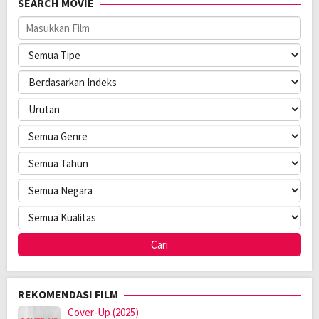
SEARCH MOVIE
Direksi:
Kazuaki Seki
Pemain:
Arata Furuta
,
Shota Sometani
,
Yuki Yamada
REKOMENDASI FILM
Cover-Up (2025)