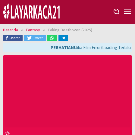
Loncat
ke
konten
Beranda
Fantasy
Faking Beethoven (2025)
Sharer
Tweet
PERHATIAN!
Jika Film Error/Loading Terlalu 