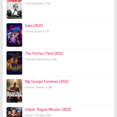
Documentary
,
USA
Suka (2023)
Crime
,
Drama
,
US
The Perfect Find (2023)
Comedy
,
Romance
,
USA
Big George Foreman (2023)
Drama
,
History
,
USA
Sniper: Rogue Mission (2022)
Action
,
Thriller
,
USA