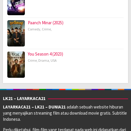
Paanch Minar (2025)
Comedy
,
Crime
,
You Season 4 (2023)
Crime
,
Drama
,
USA
LK21 – LAYARKACA21
LAYARKACA21 – LK21 – DUNIA21
adalah sebuah website hiburan
yang menyajikan streaming film atau download movie gratis. Subtitle
Indonesa.
Perlu diketahui, film-film yang terdapat pada web ini didapatkan dari