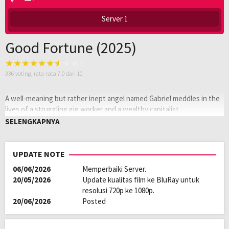
Server 1
Good Fortune (2025)
336
voting, rata-rata
7.0
dari 10
A well-meaning but rather inept angel named Gabriel meddles in the
lives of a struggling gig worker and a wealthy capitalist.
SELENGKAPNYA
Oleh:
LAYARKACA21
Diposting
Desember 24, 2025
pada:
Tagline:
Need a miracle?
UPDATE NOTE
Genre:
Comedy
,
Fantasy
06/06/2026
Memperbaiki Server.
Kualitas:
HD
20/05/2026
Update kualitas film ke BluRay untuk
Tahun:
2025
resolusi 720p ke 1080p.
Durasi:
97 Min
20/06/2026
Posted
Negara:
USA
Rilis:
14 Oct 2025
Bahasa:
English