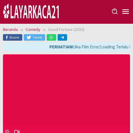
Loncat
ke
konten
Beranda
Comedy
Good Fortune (2025)
Sharer
Tweet
PERHATIAN!
Jika Film Error/Loading Terlalu 