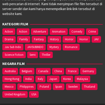
web pencarian di internet. Kami tidak menyimpan file film tersebut di
server sendiri dan kami hanya menempelkan link-link tersebut di
website kami.
KATEGORI FILM
Action
Action
Adventure
Animation
Comedy
Crime
Drama
Family
Fantasy
History
Horror
Horror
JAV
Jav Sub Indo
JAVSUBINDO
Mystery
Romance
Science Fiction
Semi
Thriller
NEGARA FILM
Australia
Belgium
Canada
China
France
Germany
Hong Kong
India
Italy
Japan
Korea
Malaysia
Mexico
Philippines
Poland
Spain
Sweden
Thailand
United Kingdom
USA