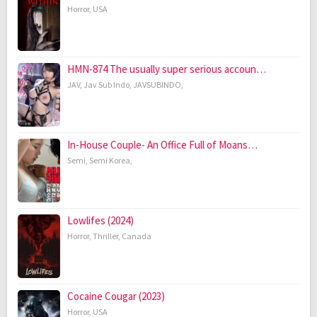
Horror
,
USA
HMN-874 The usually super serious accoun…
JAV
,
Jav Sub Indo
,
JAVSUBINDO
,
In-House Couple- An Office Full of Moans…
Semi
,
Semi Korea
,
Lowlifes (2024)
Horror
,
Thriller
,
Canada
Cocaine Cougar (2023)
Horror
,
USA