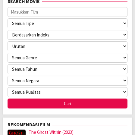
SEARCH MOVIE
Anggaran:
$ 30.000.000,00
Pendapatan:
$ 25.748.966,00
Direksi:
Aziz Ansari
Pemain:
Aziz Ansari
,
Keanu Reeves
,
Seth Rogen
REKOMENDASI FILM
The Ghost Within (2023)