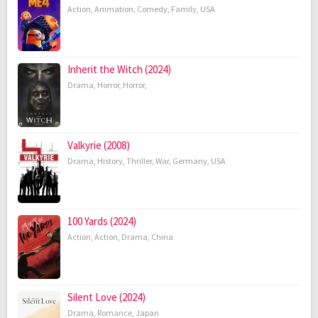
Action
,
Animation
,
Comedy
,
Family
,
USA
Inherit the Witch (2024)
Drama
,
Horror
,
Horror
,
Valkyrie (2008)
Drama
,
History
,
Thriller
,
War
,
Germany
,
USA
100 Yards (2024)
Action
,
Action
,
Drama
,
China
Silent Love (2024)
Drama
,
Romance
,
Japan