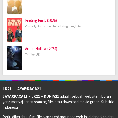
Finding Emily (2026)
Comedy
,
Romance
,
United Kingdom
,
USA
Arctic Hollow (2024)
Thriller
,
US
LK21 – LAYARKACA21
LAYARKACA21 – LK21 – DUNIA21
adalah sebuah website hiburan
yang menyajikan streaming film atau download movie gratis. Subtitle
Indonesa.
Perlu diketahui, film-film yang terdapat pada web ini didapatkan dari