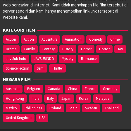
web pencarian di internet. Kami tidak menyimpan file film tersebut di
server sendiri dan kami hanya menempelkan link-link tersebut di
website kami.
KATEGORI FILM
Action
Action
Adventure
Animation
Comedy
Crime
Drama
Family
Fantasy
History
Horror
Horror
JAV
Jav Sub Indo
JAVSUBINDO
Mystery
Romance
Science Fiction
Semi
Thriller
NEGARA FILM
Australia
Belgium
Canada
China
France
Germany
Hong Kong
India
Italy
Japan
Korea
Malaysia
Mexico
Philippines
Poland
Spain
Sweden
Thailand
United Kingdom
USA