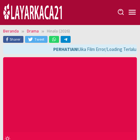
Loncat
ke
konten
Beranda
Drama
Hinala (2026)
Sharer
Tweet
PERHATIAN!
Jika Film Error/Loading Terlalu 