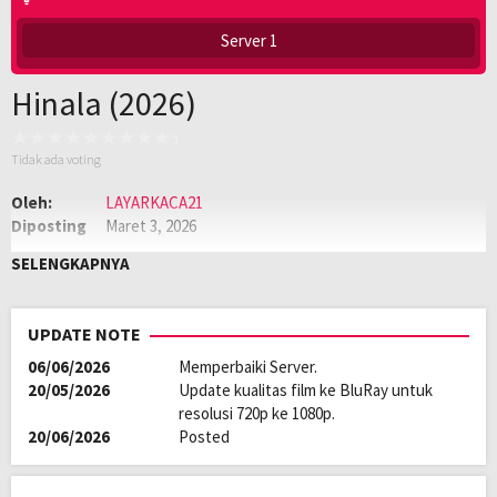
Server 1
Hinala (2026)
Tidak ada voting
Oleh:
LAYARKACA21
Diposting
Maret 3, 2026
pada:
Genre:
Drama
,
Film Semi
SELENGKAPNYA
Kualitas:
HD
Tahun:
2026
Negara:
Philippines
UPDATE NOTE
06/06/2026
Memperbaiki Server.
20/05/2026
Update kualitas film ke BluRay untuk
resolusi 720p ke 1080p.
20/06/2026
Posted