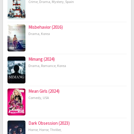
Crime
,
Drama
,
Mystery
,
Spain
Misbehavior (2016)
Drama
,
Korea
Mimang (2024)
Drama
,
Romance
,
Korea
Mean Girls (2024)
Comedy
,
USA
Dark Obsession (2023)
Horror
,
Horror
,
Thriller
,