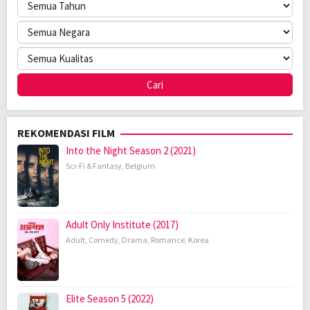
REKOMENDASI FILM
Into the Night Season 2 (2021)
Sci-Fi & Fantasy
,
Belgium
Adult Only Institute (2017)
Adult
,
Comedy
,
Drama
,
Romance
,
Korea
Elite Season 5 (2022)