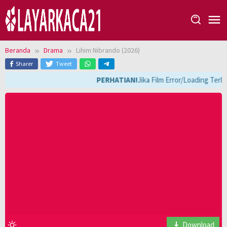
Loncat
ke
konten
Beranda
Drama
Lihim Nibrando (2026)
Sharer
Tweet
PERHATIAN!
Jika Film Error/Loading Terl
Download