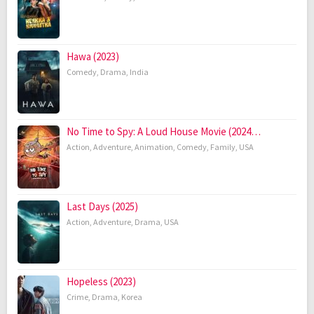
Hawa (2023)
Comedy
,
Drama
,
India
No Time to Spy: A Loud House Movie (2024…
Action
,
Adventure
,
Animation
,
Comedy
,
Family
,
USA
Last Days (2025)
Action
,
Adventure
,
Drama
,
USA
Hopeless (2023)
Crime
,
Drama
,
Korea