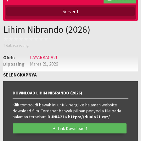
Server 1
Lihim Nibrando (2026)
Tidak ada voting
Oleh:
LAYARKACA21
Diposting
Maret 21, 2026
pada:
Genre:
Drama
,
Film Semi
,
Semi Philippines
SELENGKAPNYA
Kualitas:
HD
Tahun:
2026
Negara:
Philippines
DOWNLOAD LIHIM NIBRANDO (2026)
Klik tombol di bawah ini untuk pergi ke halaman website
download film. Terdapat banyak pilihan penyedia file pada
halaman tersebut.
DUNIA21
» https://dunia21.xyz/
Link Download 1