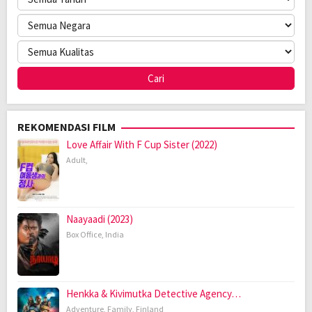
REKOMENDASI FILM
Love Affair With F Cup Sister (2022)
Adult
,
Naayaadi (2023)
Box Office
,
India
Henkka & Kivimutka Detective Agency…
Adventure
,
Family
,
Finland