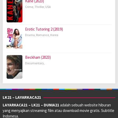
Kane (2023)
Crime
,
Thriller
,
USA
Erotic Tutoring 2 (2019)
Drama
,
Romance
,
Korea
Beckham (2023)
Documentary
,
LK21 – LAYARKACA21
LAYARKACA21 – LK21 – DUNIA21
adalah sebuah website hiburan
yang menyajikan streaming film atau download movie gratis. Subtitle
Indonesa.