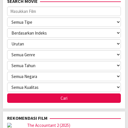
SEARCH MOVIE
Bahasa:
English
Direksi:
Michael Kvamme
Pemain:
Brenda Song
,
Dustin Milligan
,
Simon Rex
REKOMENDASI FILM
The Accountant 2 (2025)