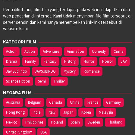
Perlu diketahui, film-film yang terdapat pada web ini didapatkan dari
web pencarian di internet. Kami tidak menyimpan file film tersebut di
server sendiri dan kami hanya menempelkan link-link tersebut di
website kami.
KATEGORI FILM
Action
Action
Adventure
Animation
Comedy
Crime
Drama
Family
Fantasy
History
Horror
Horror
JAV
Jav Sub Indo
JAVSUBINDO
Mystery
Romance
Science Fiction
Semi
Thriller
NEGARA FILM
Australia
Belgium
Canada
China
France
Germany
Hong Kong
India
Italy
Japan
Korea
Malaysia
Mexico
Philippines
Poland
Spain
Sweden
Thailand
United Kingdom
USA