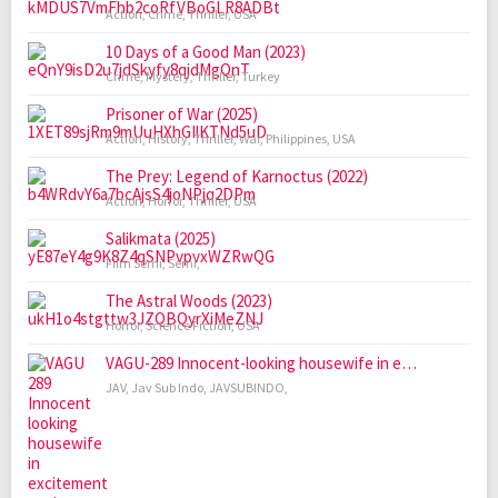
Action
,
Crime
,
Thriller
,
USA
10 Days of a Good Man (2023)
Crime
,
Mystery
,
Thriller
,
Turkey
Prisoner of War (2025)
Action
,
History
,
Thriller
,
War
,
Philippines
,
USA
The Prey: Legend of Karnoctus (2022)
Action
,
Horror
,
Thriller
,
USA
Salikmata (2025)
Film Semi
,
Semi
,
The Astral Woods (2023)
Horror
,
Science Fiction
,
USA
VAGU-289 Innocent-looking housewife in e…
JAV
,
Jav Sub Indo
,
JAVSUBINDO
,