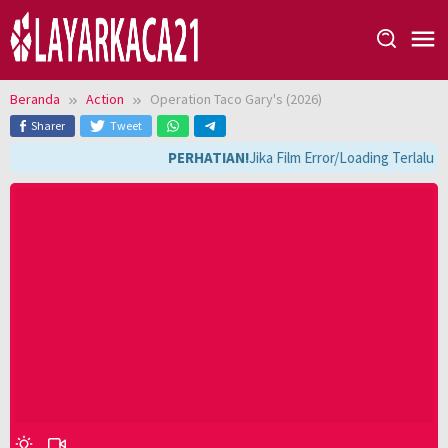
Loncat
ke
konten
Beranda
Action
Operation Taco Gary's (2026)
Sharer
Tweet
PERHATIAN!
Jika Film Error/Loading Terlalu 