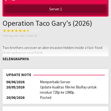
Server 1
Operation Taco Gary’s (2026)
4
voting, rata-rata
7.0
dari 10
Two brothers uncover an alien invasion hidden inside a fast-food
chain and must save Earth.
SELENGKAPNYA
Oleh:
LAYARKACA21
Diposting
April 2, 2026
pada:
Tagline:
Aliens. Tacos. Conspiracies. Welcome to
UPDATE NOTE
Taco Gary’s.
06/06/2026
Memperbaiki Server.
Genre:
Action
,
Comedy
,
Science Fiction
20/05/2026
Update kualitas film ke BluRay untuk
Kualitas:
HD
resolusi 720p ke 1080p.
Tahun:
2026
20/06/2026
Posted
Durasi:
87 Min
Negara:
USA
Rilis:
27 Feb 2026