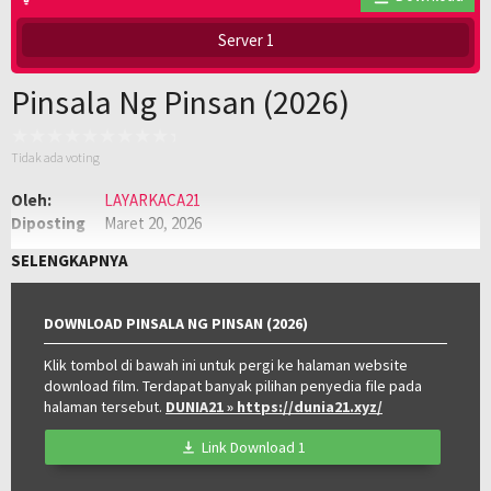
Server 1
Pinsala Ng Pinsan (2026)
Tidak ada voting
Oleh:
LAYARKACA21
Diposting
Maret 20, 2026
pada:
Genre:
Drama
,
Film Semi
,
Semi Philippines
SELENGKAPNYA
Kualitas:
HD
Tahun:
2026
Negara:
Philippines
DOWNLOAD PINSALA NG PINSAN (2026)
Klik tombol di bawah ini untuk pergi ke halaman website
download film. Terdapat banyak pilihan penyedia file pada
halaman tersebut.
DUNIA21
» https://dunia21.xyz/
Link Download 1