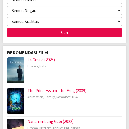
REKOMENDASI FILM
La Grazia (2025)
Drama
,
Italy
The Princess and the Frog (2009)
Animation
,
Family
,
Romance
,
USA
Nanahimik ang Gabi (2022)
Drama
,
Mystery
,
Thriller
,
Philippines