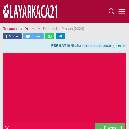
Loncat
ke
konten
Beranda
Drama
Pinsala Ng Pinsan (2026)
Sharer
Tweet
PERHATIAN!
Jika Film Error/Loading Terlalu
Download