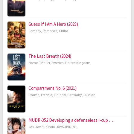
Guess If I Am A Hero (2023)
Comedy
,
Romance
,
China
The Last Breath (2024)
Horror
,
Thriller
,
Sweden
,
United Kingdom
Compartment No. 6 (2021)
Drama
,
Estonia
,
Finland
,
Germany
,
Russian
MUDR-352 Developing a defenseless I-cup …
JAV
,
Jav Sub Indo
,
JAVSUBINDO
,