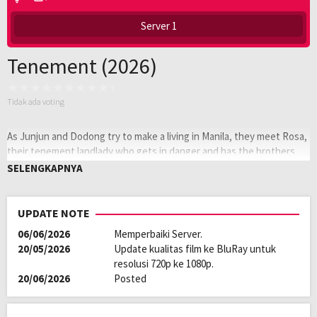
Server 1
Tenement (2026)
Tidak ada voting
As Junjun and Dodong try to make a living in Manila, they meet Rosa,
their tenement landlady who gets in danger and has the brothers
involved in a thrilling fight against hitmen.
SELENGKAPNYA
Oleh:
LAYARKACA21
Diposting
Februari 20, 2026
UPDATE NOTE
pada:
Genre:
Action
06/06/2026
Memperbaiki Server.
Kualitas:
HD
20/05/2026
Update kualitas film ke BluRay untuk
Tahun:
2026
resolusi 720p ke 1080p.
Durasi:
92 Min
20/06/2026
Posted
Negara:
Philippines
Rilis:
17 Feb 2026
Direksi:
Philip King