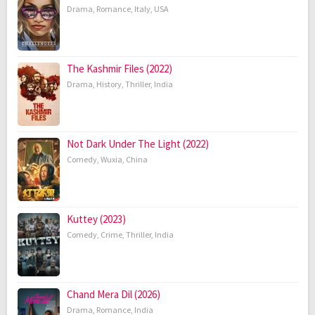
Drama
,
Romance
,
Italy
,
USA
The Kashmir Files (2022)
Drama
,
History
,
Thriller
,
India
Not Dark Under The Light (2022)
Comedy
,
Wuxia
,
China
Kuttey (2023)
Comedy
,
Crime
,
Thriller
,
India
Chand Mera Dil (2026)
Drama
,
Romance
,
India