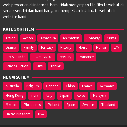
web pencarian di internet. Kami tidak menyimpan file film tersebut di
server sendiri dan kami hanya menempelkan link-link tersebut di
website kami.
KATEGORI FILM
Action
Action
Adventure
Animation
Comedy
Crime
Drama
Family
Fantasy
History
Horror
Horror
JAV
Jav Sub Indo
JAVSUBINDO
Mystery
Romance
Science Fiction
Semi
Thriller
NEGARA FILM
Australia
Belgium
Canada
China
France
Germany
Hong Kong
India
Italy
Japan
Korea
Malaysia
Mexico
Philippines
Poland
Spain
Sweden
Thailand
United Kingdom
USA