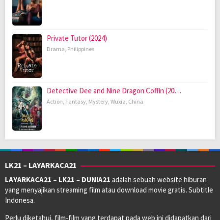
Private Tutor (2024)
Drama
,
Philippines
Detective Dee and Nine Dragon Coffin (20…
Action
,
Fantasy
,
Mystery
,
Wuxia
,
China
LK21 – LAYARKACA21
LAYARKACA21 – LK21 – DUNIA21
adalah sebuah website hiburan
yang menyajikan streaming film atau download movie gratis. Subtitle
Indonesa.
Perlu diketahui, film-film yang terdapat pada web ini didapatkan dari