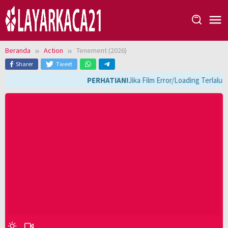
Loncat
ke
konten
Beranda
Action
Tenement (2026)
Sharer
Tweet
PERHATIAN!
Jika Film Error/Loading Terlalu 