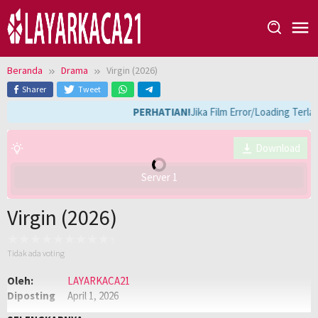
Loncat
ke
konten
Beranda
Drama
Virgin (2026)
Sharer
Tweet
PERHATIAN!
Jika Film Error/Loading Terla
Download
Server 1
Virgin (2026)
Tidak ada voting
Oleh:
LAYARKACA21
Diposting
April 1, 2026
pada:
Genre:
Drama
,
Semi
,
Semi Philippines