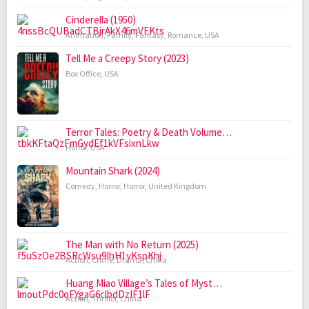
Cinderella (1950)
Animation
,
Family
,
Fantasy
,
Romance
,
USA
Tell Me a Creepy Story (2023)
Box Office
,
USA
Terror Tales: Poetry & Death Volume…
Horror
,
USA
Mountain Shark (2024)
Comedy
,
Horror
,
Horror
,
United Kingdom
The Man with No Return (2025)
Action
,
Crime
,
Drama
,
China
Huang Miao Village’s Tales of Myst…
Action
,
Thriller
,
China