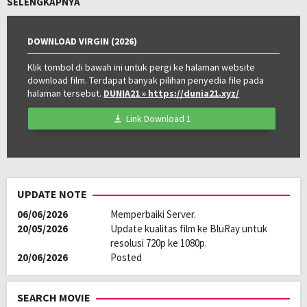
SELENGKAPNYA
Kualitas:
HD
Tahun:
2026
Negara:
Philippines
DOWNLOAD VIRGIN (2026)
Klik tombol di bawah ini untuk pergi ke halaman website
download film. Terdapat banyak pilihan penyedia file pada
halaman tersebut.
DUNIA21
» https://dunia21.xyz/
Link Download 1
UPDATE NOTE
06/06/2026
Memperbaiki Server.
20/05/2026
Update kualitas film ke BluRay untuk
resolusi 720p ke 1080p.
20/06/2026
Posted
SEARCH MOVIE