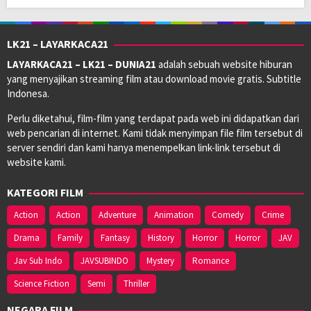
LK21 – LAYARKACA21
LAYARKACA21 – LK21 – DUNIA21
adalah sebuah website hiburan
yang menyajikan streaming film atau download movie gratis. Subtitle
Indonesa.
Perlu diketahui, film-film yang terdapat pada web ini didapatkan dari
web pencarian di internet. Kami tidak menyimpan file film tersebut di
server sendiri dan kami hanya menempelkan link-link tersebut di
website kami.
KATEGORI FILM
Action
Action
Adventure
Animation
Comedy
Crime
Drama
Family
Fantasy
History
Horror
Horror
JAV
Jav Sub Indo
JAVSUBINDO
Mystery
Romance
Science Fiction
Semi
Thriller
NEGARA FILM