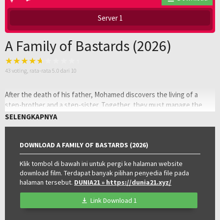
Server 1
A Family of Bastards (2026)
43
voting, rata-rata
5.0
dari 10
After the death of his father, Mohamed discovers the living of a
step-brother and a step-sister. Together, they must manage the
suspicious bar they inherited of linked to criminality, drug traffic and
SELENGKAPNYA
prostitution.
Oleh:
LAYARKACA21
DOWNLOAD A FAMILY OF BASTARDS (2026)
Diposting
Juni 22, 2026
pada:
Klik tombol di bawah ini untuk pergi ke halaman website
Tagline:
A MONGREL ONE!
download film. Terdapat banyak pilihan penyedia file pada
Genre:
Comedy
,
Crime
halaman tersebut.
DUNIA21
» https://dunia21.xyz/
Tahun:
2026
Durasi:
105 Min
Link Download 1
Negara:
France
,
USA
Rilis:
12 Jun 2026