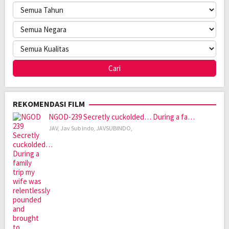
REKOMENDASI FILM
NGOD-239 Secretly cuckolded… During a fa…
JAV
,
Jav Sub Indo
,
JAVSUBINDO
,