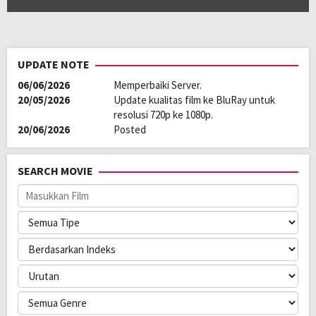
Bahasa:
Français
Direksi:
Mourad Winter
Pemain:
Benjamin Tranié
,
Hakim Jemili
,
Laura Felpin
UPDATE NOTE
06/06/2026
Memperbaiki Server.
20/05/2026
Update kualitas film ke BluRay untuk
resolusi 720p ke 1080p.
20/06/2026
Posted
SEARCH MOVIE