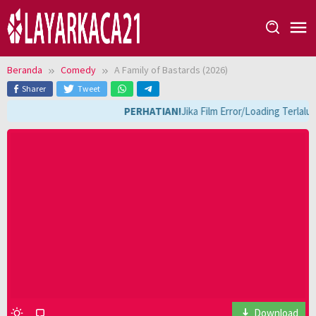
Loncat
ke
konten
Beranda
Comedy
A Family of Bastards (2026)
Sharer
Tweet
PERHATIAN!
Jika Film Error/Loading Terlalu
Download