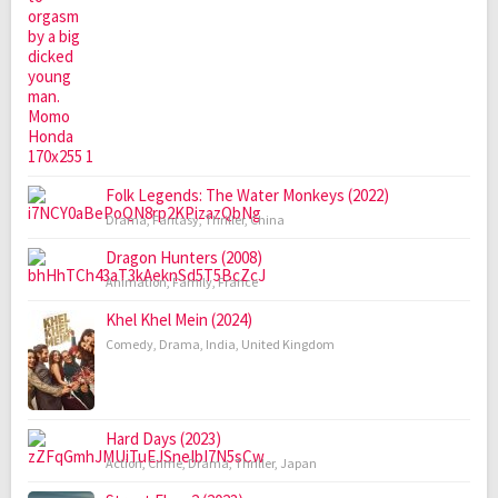
Folk Legends: The Water Monkeys (2022)
Drama
,
Fantasy
,
Thriller
,
China
Dragon Hunters (2008)
Animation
,
Family
,
France
Khel Khel Mein (2024)
Comedy
,
Drama
,
India
,
United Kingdom
Hard Days (2023)
Action
,
Crime
,
Drama
,
Thriller
,
Japan