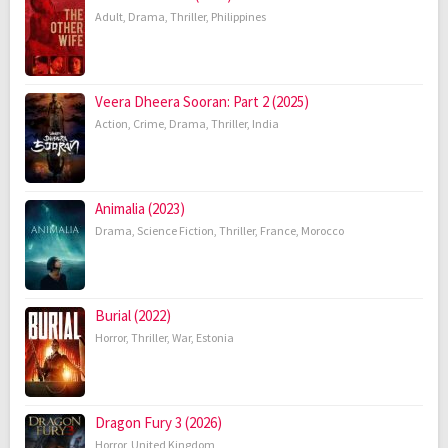
Adult
,
Drama
,
Thriller
,
Philippines
Veera Dheera Sooran: Part 2 (2025)
Action
,
Crime
,
Drama
,
Thriller
,
India
Animalia (2023)
Drama
,
Science Fiction
,
Thriller
,
France
,
Morocco
Burial (2022)
Horror
,
Thriller
,
War
,
Estonia
Dragon Fury 3 (2026)
Horror
,
United Kingdom