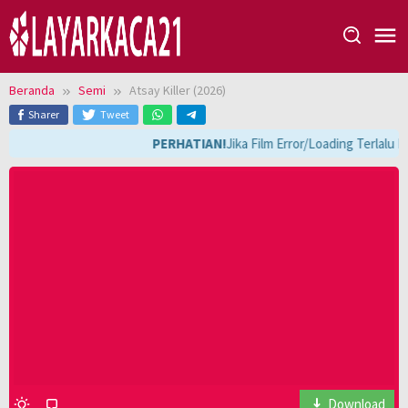
Loncat
ke
konten
Beranda
Semi
Atsay Killer (2026)
Sharer
Tweet
PERHATIAN!
Jika Film Error/Loading Terlalu 
Download