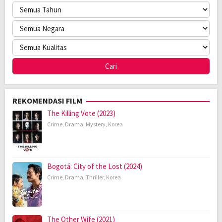
REKOMENDASI FILM
The Killing Vote (2023)
Crime
,
Drama
,
Mystery
,
Korea
Bogotá: City of the Lost (2024)
Crime
,
Drama
,
Thriller
,
Korea
The Other Wife (2021)