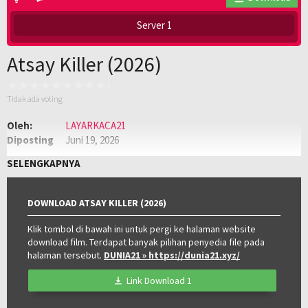
Server 1
Atsay Killer (2026)
Tidak ada voting
Oleh:
LAYARKACA21
Diposting
Juni 19, 2026
pada:
Genre:
Semi
,
Semi Philippines
SELENGKAPNYA
Kualitas:
HD
Tahun:
2026
Negara:
Philippines
DOWNLOAD ATSAY KILLER (2026)
Klik tombol di bawah ini untuk pergi ke halaman website
download film. Terdapat banyak pilihan penyedia file pada
halaman tersebut.
DUNIA21
» https://dunia21.xyz/
Link Download 1