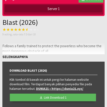
Server 1
Blast (2026)
9
voting, rata-rata
7.0
dari 10
Follows a family trained to protect the powerless who become the
most dangerous obstacle of all.
SELENGKAPNYA
Oleh:
LAYARKACA21
Diposting
Juni 26, 2026
pada:
Genre:
Action
,
Drama
,
Family
DOWNLOAD BLAST (2026)
Tahun:
2026
Durasi:
Klik tombol di bawah ini untuk pergi ke halaman website
143 Min
download film. Terdapat banyak pilihan penyedia file pada
Negara:
India
halaman tersebut.
DUNIA21
» https://dunia21.xyz/
Rilis:
28 May 2026
Bahasa:
தமிழ்
Link Download 1
Direksi:
Subash K Raj
Pemain:
Abhirami
,
Arjun Sarja
,
Preity Mukhundhan