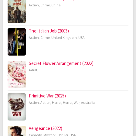
Action
,
Crime
,
China
The Italian Job (2003)
Action
,
Crime
,
United Kingdom
,
USA
Secret Flower Arrangement (2022)
Adult
,
Primitive War (2025)
Action
,
Action
,
Horror
,
Horror
,
War
,
Australia
Vengeance (2022)
Comedy
,
Mystery
,
Thriller
,
USA