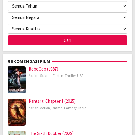
REKOMENDASI FILM
RoboCop (1987)
Action
,
Science Fiction
,
Thriller
,
USA
Kantara: Chapter 1 (2025)
Action
,
Action
,
Drama
,
Fantasy
,
India
The Sixth Robber (2025)