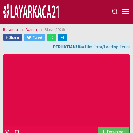
Loncat
ke
konten
Beranda
Action
Blast (2026)
Sharer
Tweet
PERHATIAN!
Jika Film Error/Loading Terlal
Download