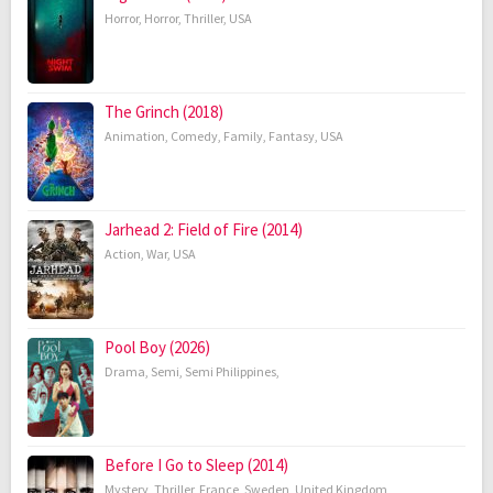
Horror
,
Horror
,
Thriller
,
USA
The Grinch (2018)
Animation
,
Comedy
,
Family
,
Fantasy
,
USA
Jarhead 2: Field of Fire (2014)
Action
,
War
,
USA
Pool Boy (2026)
Drama
,
Semi
,
Semi Philippines
,
Before I Go to Sleep (2014)
Mystery
,
Thriller
,
France
,
Sweden
,
United Kingdom