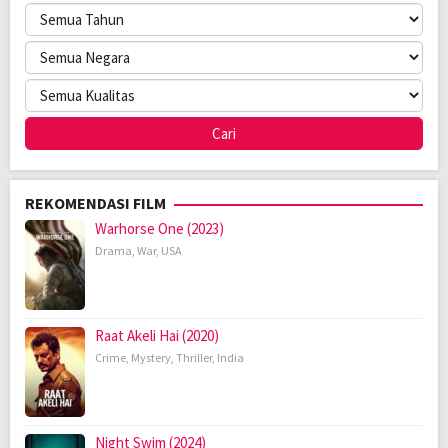
REKOMENDASI FILM
Warhorse One (2023)
Drama
,
War
,
USA
Raat Akeli Hai (2020)
Crime
,
Mystery
,
Thriller
,
India
Night Swim (2024)