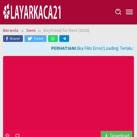
Loncat
ke
konten
Beranda
Semi
Boyfriend for Rent (2026)
Sharer
Tweet
PERHATIAN!
Jika Film Error/Loading Terlalu 
Download