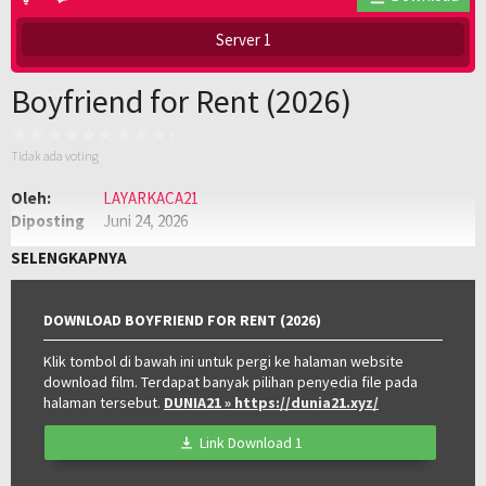
Server 1
Boyfriend for Rent (2026)
Tidak ada voting
Oleh:
LAYARKACA21
Diposting
Juni 24, 2026
pada:
Genre:
Semi
,
Semi Philippines
SELENGKAPNYA
Kualitas:
HD
Tahun:
2026
Negara:
Philippines
DOWNLOAD BOYFRIEND FOR RENT (2026)
Klik tombol di bawah ini untuk pergi ke halaman website
download film. Terdapat banyak pilihan penyedia file pada
halaman tersebut.
DUNIA21
» https://dunia21.xyz/
Link Download 1