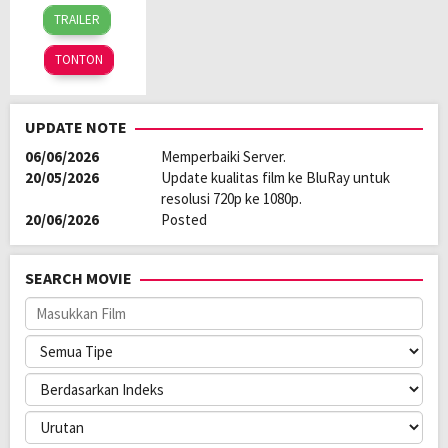
28
Ángel
TRAILER
Jan
Manuel
2026
Soto
TONTON
UPDATE NOTE
06/06/2026
Memperbaiki Server.
20/05/2026
Update kualitas film ke BluRay untuk
resolusi 720p ke 1080p.
20/06/2026
Posted
SEARCH MOVIE