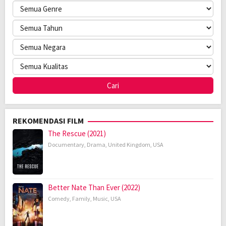
REKOMENDASI FILM
The Rescue (2021)
Documentary
,
Drama
,
United Kingdom
,
USA
Better Nate Than Ever (2022)
Comedy
,
Family
,
Music
,
USA