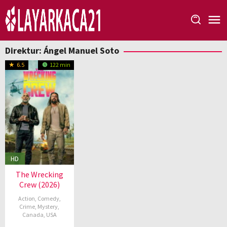
Loncat
ke
konten
Direktur:
Ángel Manuel Soto
6.5
122 min
HD
The Wrecking
Crew (2026)
Action
,
Comedy
,
Crime
,
Mystery
,
Canada
,
USA