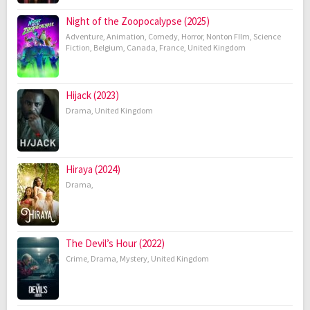
Night of the Zoopocalypse (2025)
Adventure
,
Animation
,
Comedy
,
Horror
,
Nonton FIlm
,
Science
Fiction
,
Belgium
,
Canada
,
France
,
United Kingdom
Hijack (2023)
Drama
,
United Kingdom
Hiraya (2024)
Drama
,
The Devil’s Hour (2022)
Crime
,
Drama
,
Mystery
,
United Kingdom