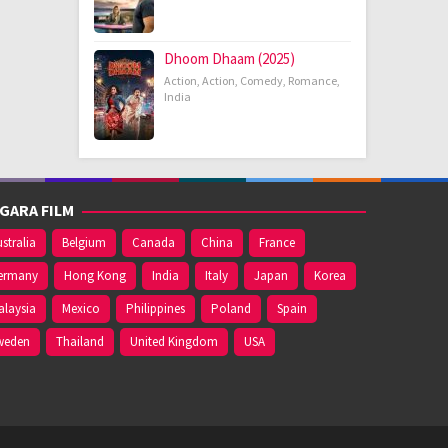
Dhoom Dhaam (2025)
Action
,
Action
,
Comedy
,
Romance
,
India
GARA FILM
stralia
Belgium
Canada
China
France
ermany
Hong Kong
India
Italy
Japan
Korea
alaysia
Mexico
Philippines
Poland
Spain
weden
Thailand
United Kingdom
USA