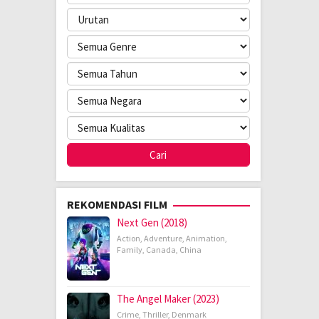
REKOMENDASI FILM
Next Gen (2018)
Action
,
Adventure
,
Animation
,
Family
,
Canada
,
China
The Angel Maker (2023)
Crime
,
Thriller
,
Denmark