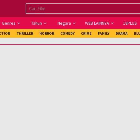
Genres
Tahun
Negara
WEB LAINNYA
18PLUS
ICTION
THRILLER
HORROR
COMEDY
CRIME
FAMILY
DRAMA
BL