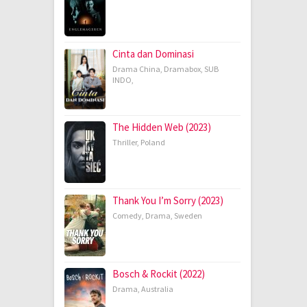
Cinta dan Dominasi
Drama China
,
Dramabox
,
SUB
INDO
,
The Hidden Web (2023)
Thriller
,
Poland
Thank You I’m Sorry (2023)
Comedy
,
Drama
,
Sweden
Bosch & Rockit (2022)
Drama
,
Australia