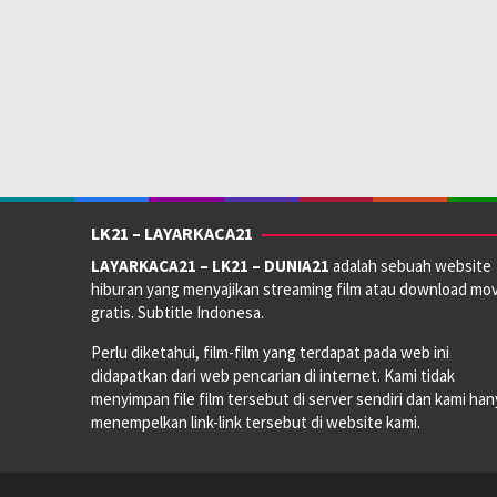
LK21 – LAYARKACA21
LAYARKACA21 – LK21 – DUNIA21
adalah sebuah website
hiburan yang menyajikan streaming film atau download mov
gratis. Subtitle Indonesa.
Perlu diketahui, film-film yang terdapat pada web ini
didapatkan dari web pencarian di internet. Kami tidak
menyimpan file film tersebut di server sendiri dan kami han
menempelkan link-link tersebut di website kami.