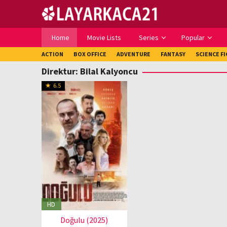
Loncat
ke
konten
Home
Movie Lists
Series
Popular
ACTION
BOX OFFICE
ADVENTURE
FANTASY
SCIENCE F
Direktur:
Bilal Kalyoncu
6.5
HD
Doğulu (2025)