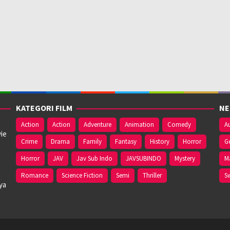
KATEGORI FILM
NE
Action
Action
Adventure
Animation
Comedy
Au
ie
Crime
Drama
Family
Fantasy
History
Horror
G
Horror
JAV
Jav Sub Indo
JAVSUBINDO
Mystery
M
Romance
Science Fiction
Semi
Thriller
S
ya