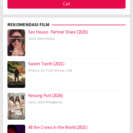
REKOMENDASI FILM
Sex House- Partner Share (2025)
Semi
,
Semi Korea
,
Sweet Tooth (2021)
Drama
,
Sci-Fi & Fantasy
,
USA
Kesong Puti (2026)
Semi
,
Semi Philippines
,
All the Crows in the World (2021)