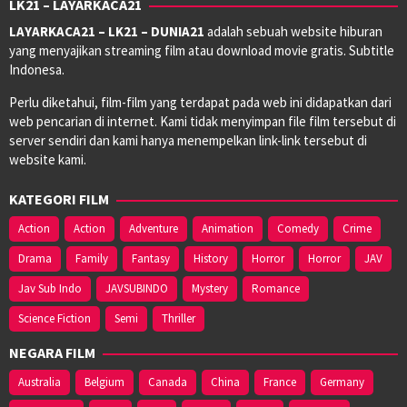
LK21 – LAYARKACA21
LAYARKACA21 – LK21 – DUNIA21
adalah sebuah website hiburan
yang menyajikan streaming film atau download movie gratis. Subtitle
Indonesa.
Perlu diketahui, film-film yang terdapat pada web ini didapatkan dari
web pencarian di internet. Kami tidak menyimpan file film tersebut di
server sendiri dan kami hanya menempelkan link-link tersebut di
website kami.
KATEGORI FILM
Action
Action
Adventure
Animation
Comedy
Crime
Drama
Family
Fantasy
History
Horror
Horror
JAV
Jav Sub Indo
JAVSUBINDO
Mystery
Romance
Science Fiction
Semi
Thriller
NEGARA FILM
Australia
Belgium
Canada
China
France
Germany