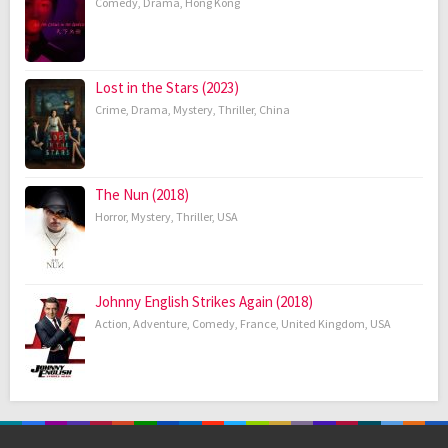
Comedy
,
Drama
,
Hong Kong
Lost in the Stars (2023)
Crime
,
Drama
,
Mystery
,
Thriller
,
China
The Nun (2018)
Horror
,
Mystery
,
Thriller
,
USA
Johnny English Strikes Again (2018)
Action
,
Adventure
,
Comedy
,
France
,
United Kingdom
,
USA