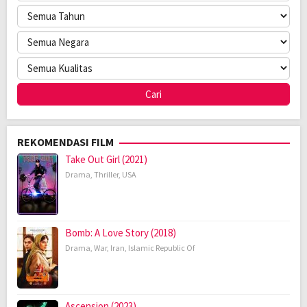
REKOMENDASI FILM
Take Out Girl (2021)
Drama
,
Thriller
,
USA
Bomb: A Love Story (2018)
Drama
,
War
,
Iran
,
Islamic Republic Of
Ascension (2023)