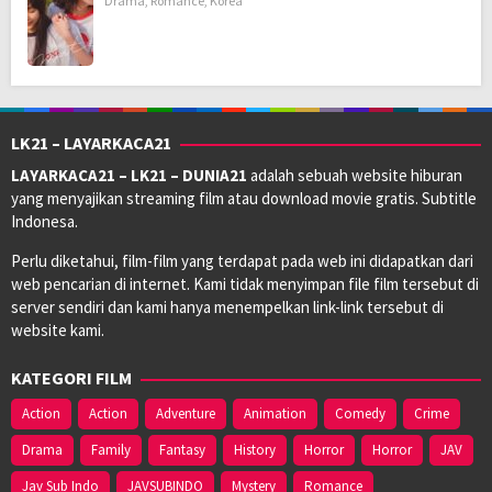
Drama
,
Romance
,
Korea
LK21 – LAYARKACA21
LAYARKACA21 – LK21 – DUNIA21
adalah sebuah website hiburan
yang menyajikan streaming film atau download movie gratis. Subtitle
Indonesa.
Perlu diketahui, film-film yang terdapat pada web ini didapatkan dari
web pencarian di internet. Kami tidak menyimpan file film tersebut di
server sendiri dan kami hanya menempelkan link-link tersebut di
website kami.
KATEGORI FILM
Action
Action
Adventure
Animation
Comedy
Crime
Drama
Family
Fantasy
History
Horror
Horror
JAV
Jav Sub Indo
JAVSUBINDO
Mystery
Romance