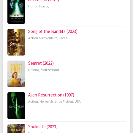
Horror
,
Horror
,
Song of the Bandits (2023)
Action & Adventure
,
Korea
Semret (2022)
Drama
,
Switzerland
Alien Resurrection (1997)
Action
,
Horror
,
Science Fiction
,
USA
Soulmate (2023)