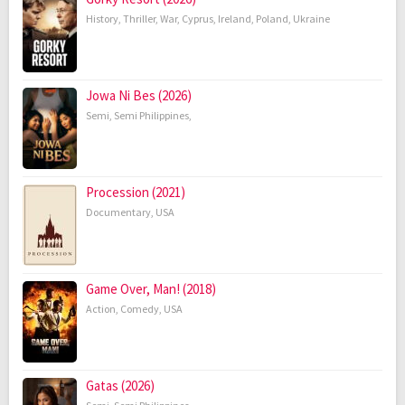
History
,
Thriller
,
War
,
Cyprus
,
Ireland
,
Poland
,
Ukraine
Jowa Ni Bes (2026)
Semi
,
Semi Philippines
,
Procession (2021)
Documentary
,
USA
Game Over, Man! (2018)
Action
,
Comedy
,
USA
Gatas (2026)