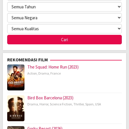
REKOMENDASI FILM
The Squad: Home Run (2023)
Action
,
Drama
,
France
Bird Box Barcelona (2023)
Drama
,
Horror
,
Science Fiction
,
Thriller
,
Spain
,
USA
Gorky Resort (2026)