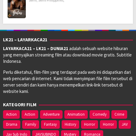
Semi
,
Semi Philippines
,
LK21 – LAYARKACA21
LAYARKACA21 – LK21 – DUNIA21
adalah sebuah website hiburan
yang menyajikan streaming film atau download movie gratis. Subtitle
Indonesa.
Perlu diketahui, film-film yang terdapat pada web ini didapatkan dari
web pencarian di internet. Kami tidak menyimpan file film tersebut di
server sendiri dan kami hanya menempelkan link-link tersebut di
website kami.
KATEGORI FILM
Action
Action
Adventure
Animation
Comedy
Crime
Drama
Family
Fantasy
History
Horror
Horror
JAV
Jav Sub Indo
JAVSUBINDO
Mystery
Romance