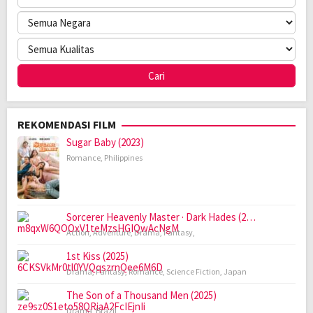
REKOMENDASI FILM
Sugar Baby (2023)
Romance
,
Philippines
Sorcerer Heavenly Master · Dark Hades (2…
Action
,
Adventure
,
Drama
,
Fantasy
,
1st Kiss (2025)
Drama
,
Fantasy
,
Romance
,
Science Fiction
,
Japan
The Son of a Thousand Men (2025)
Drama
,
Brazil