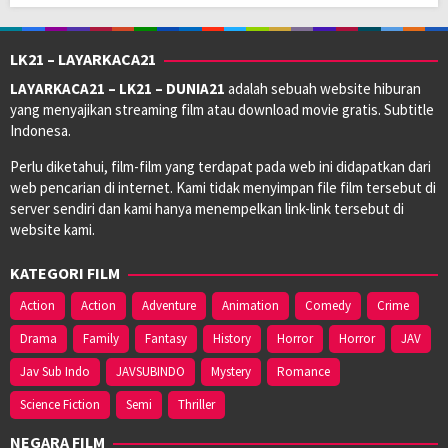
LK21 – LAYARKACA21
LAYARKACA21 – LK21 – DUNIA21
adalah sebuah website hiburan
yang menyajikan streaming film atau download movie gratis. Subtitle
Indonesa.
Perlu diketahui, film-film yang terdapat pada web ini didapatkan dari
web pencarian di internet. Kami tidak menyimpan file film tersebut di
server sendiri dan kami hanya menempelkan link-link tersebut di
website kami.
KATEGORI FILM
Action
Action
Adventure
Animation
Comedy
Crime
Drama
Family
Fantasy
History
Horror
Horror
JAV
Jav Sub Indo
JAVSUBINDO
Mystery
Romance
Science Fiction
Semi
Thriller
NEGARA FILM