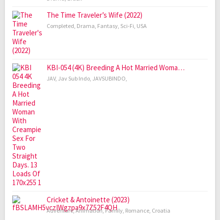
The Time Traveler’s Wife (2022)
Completed
,
Drama
,
Fantasy
,
Sci-Fi
,
USA
KBI-054 (4K) Breeding A Hot Married Woma…
JAV
,
Jav Sub Indo
,
JAVSUBINDO
,
Cricket & Antoinette (2023)
Adventure
,
Animation
,
Family
,
Romance
,
Croatia