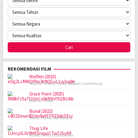
REKOMENDASI FILM
Wolfkin (2023)
Drama
,
Fantasy
,
Horror
,
Belgium
,
Luxembourg
Grace Point (2025)
Drama
,
Thriller
,
Burial (2022)
Horror
,
Thriller
,
War
,
Estonia
Thug Life
Action
,
Crime
,
Drama
,
India