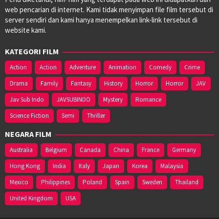
web pencarian di internet. Kami tidak menyimpan file film tersebut di
server sendiri dan kami hanya menempelkan link-link tersebut di
website kami.
KATEGORI FILM
Action
Action
Adventure
Animation
Comedy
Crime
Drama
Family
Fantasy
History
Horror
Horror
JAV
Jav Sub Indo
JAVSUBINDO
Mystery
Romance
Science Fiction
Semi
Thriller
NEGARA FILM
Australia
Belgium
Canada
China
France
Germany
Hong Kong
India
Italy
Japan
Korea
Malaysia
Mexico
Philippines
Poland
Spain
Sweden
Thailand
United Kingdom
USA