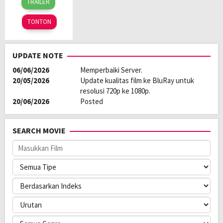
TRAILER
Dec
Jackman
2025
TONTON
UPDATE NOTE
06/06/2026
Memperbaiki Server.
20/05/2026
Update kualitas film ke BluRay untuk
resolusi 720p ke 1080p.
20/06/2026
Posted
SEARCH MOVIE