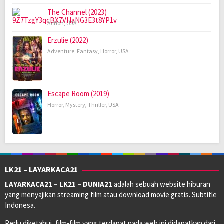
The Channel (2023)
Action
,
USA
Erzulie (2022)
Adventure
,
Fantasy
,
Horror
,
USA
Escape Room (2019)
Horror
,
Mystery
,
Thriller
,
USA
LK21 – LAYARKACA21
LAYARKACA21 – LK21 – DUNIA21
adalah sebuah website hiburan
yang menyajikan streaming film atau download movie gratis. Subtitle
Indonesa.
Perlu diketahui, film-film yang terdapat pada web ini didapatkan dari