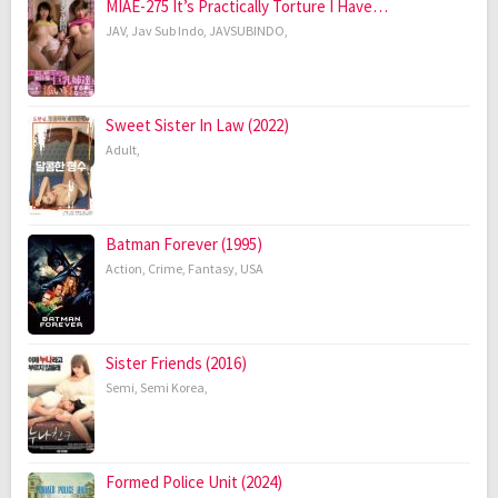
MIAE-275 It’s Practically Torture I Have…
JAV
,
Jav Sub Indo
,
JAVSUBINDO
,
Sweet Sister In Law (2022)
Adult
,
Batman Forever (1995)
Action
,
Crime
,
Fantasy
,
USA
Sister Friends (2016)
Semi
,
Semi Korea
,
Formed Police Unit (2024)