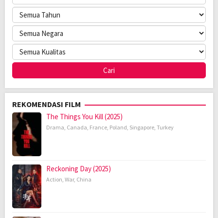
REKOMENDASI FILM
The Things You Kill (2025)
Drama
,
Canada
,
France
,
Poland
,
Singapore
,
Turkey
Reckoning Day (2025)
Action
,
War
,
China