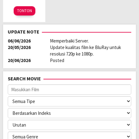
6
Neven
TONTON
Nov
Hitrec
2025
UPDATE NOTE
06/06/2026
Memperbaiki Server.
20/05/2026
Update kualitas film ke BluRay untuk
resolusi 720p ke 1080p.
20/06/2026
Posted
SEARCH MOVIE