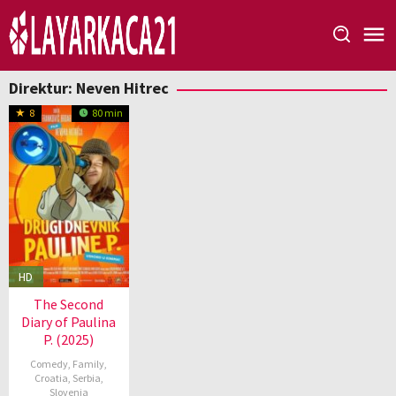
Loncat
ke
konten
Direktur:
Neven Hitrec
8
80 min
HD
The Second
Diary of Paulina
P. (2025)
Comedy
,
Family
,
Croatia
,
Serbia
,
Slovenia