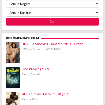
REKOMENDASI FILM
JUR-011 Shocking Transfer Part 3 – Drenc…
JAV
,
Jav Sub Indo
,
JAVSUBINDO
,
The Breach (2022)
Horror
,
Canada
All Dirt Roads Taste of Salt (2023)
Drama
,
USA