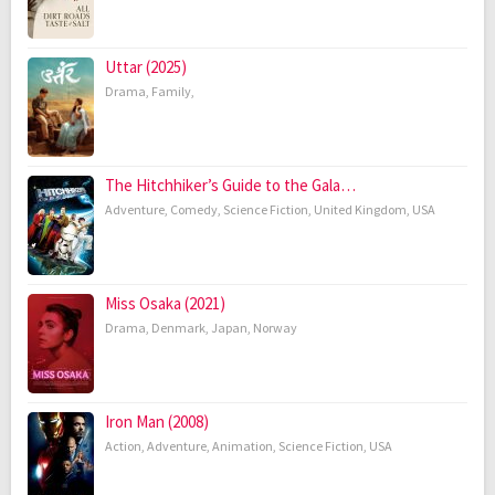
Uttar (2025)
Drama
,
Family
,
The Hitchhiker’s Guide to the Gala…
Adventure
,
Comedy
,
Science Fiction
,
United Kingdom
,
USA
Miss Osaka (2021)
Drama
,
Denmark
,
Japan
,
Norway
Iron Man (2008)
Action
,
Adventure
,
Animation
,
Science Fiction
,
USA