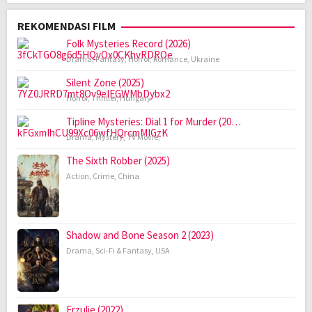
REKOMENDASI FILM
Folk Mysteries Record (2026)
Drama
,
Fantasy
,
Horror
,
Romance
,
Ukraine
Silent Zone (2025)
Horror
,
Thriller
,
Hungary
Tipline Mysteries: Dial 1 for Murder (20…
Drama
,
Mystery
,
TV Movie
,
The Sixth Robber (2025)
Action
,
Crime
,
China
Shadow and Bone Season 2 (2023)
Drama
,
Sci-Fi & Fantasy
,
USA
Erzulie (2022)