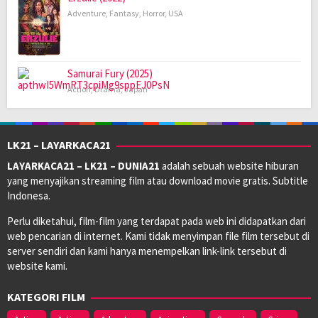
Adventure
,
Fantasy
,
Horror
,
USA
Samurai Fury (2025)
Action
,
Drama
,
Japan
LK21 – LAYARKACA21
LAYARKACA21 – LK21 – DUNIA21
adalah sebuah website hiburan
yang menyajikan streaming film atau download movie gratis. Subtitle
Indonesa.
Perlu diketahui, film-film yang terdapat pada web ini didapatkan dari
web pencarian di internet. Kami tidak menyimpan file film tersebut di
server sendiri dan kami hanya menempelkan link-link tersebut di
website kami.
KATEGORI FILM