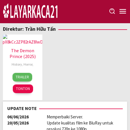
Loncat
ke
konten
Direktur:
Trần Hữu Tấn
The Demon
Prince (2025)
History
,
Horror
,
5
Trần
TRAILER
Dec
Hữu
2025
Tấn
TONTON
UPDATE NOTE
06/06/2026
Memperbaiki Server.
20/05/2026
Update kualitas film ke BluRay untuk
resolusi 720p ke 1080p.