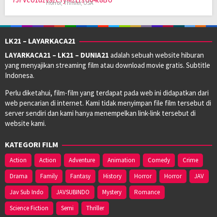
Horror
,
Thriller
,
USA
LK21 – LAYARKACA21
LAYARKACA21 – LK21 – DUNIA21
adalah sebuah website hiburan
yang menyajikan streaming film atau download movie gratis. Subtitle
Indonesa.
Perlu diketahui, film-film yang terdapat pada web ini didapatkan dari
web pencarian di internet. Kami tidak menyimpan file film tersebut di
server sendiri dan kami hanya menempelkan link-link tersebut di
website kami.
KATEGORI FILM
Action
Action
Adventure
Animation
Comedy
Crime
Drama
Family
Fantasy
History
Horror
Horror
JAV
Jav Sub Indo
JAVSUBINDO
Mystery
Romance
Science Fiction
Semi
Thriller