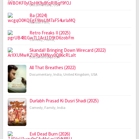
Documentary
,
USA
Ba (2024)
Nonton FIlm
,
Retro Freaks II (2025)
Comedy
,
Horror
,
Skandal! Bringing Down Wirecard (2022)
Documentary
,
USA
All That Breathes (2022)
Documentary
,
India
,
United Kingdom
,
USA
Durlabh Prasad Ki Dusri Shadi (2025)
Comedy
,
Family
,
India
Evil Dead Burn (2026)