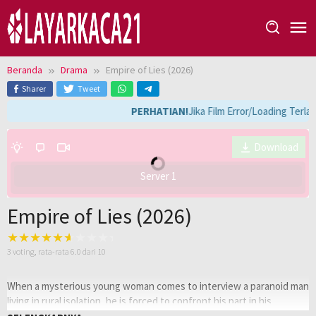
Loncat
ke
konten
Beranda
Drama
Empire of Lies (2026)
Sharer
Tweet
PERHATIAN!
Jika Film Error/Loading Terla
Download
Server 1
Empire of Lies (2026)
3
voting, rata-rata
6.0
dari 10
When a mysterious young woman comes to interview a paranoid man
living in rural isolation, he is forced to confront his part in his
daughter’s murder.