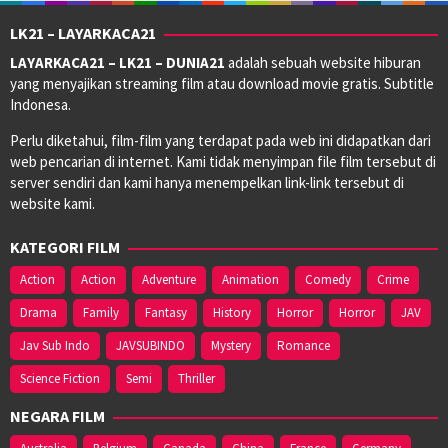
LK21 – LAYARKACA21
LAYARKACA21 – LK21 – DUNIA21
adalah sebuah website hiburan
yang menyajikan streaming film atau download movie gratis. Subtitle
Indonesa.
Perlu diketahui, film-film yang terdapat pada web ini didapatkan dari
web pencarian di internet. Kami tidak menyimpan file film tersebut di
server sendiri dan kami hanya menempelkan link-link tersebut di
website kami.
KATEGORI FILM
Action
Action
Adventure
Animation
Comedy
Crime
Drama
Family
Fantasy
History
Horror
Horror
JAV
Jav Sub Indo
JAVSUBINDO
Mystery
Romance
Science Fiction
Semi
Thriller
NEGARA FILM