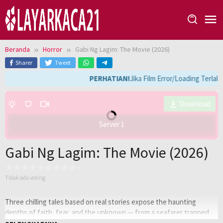
Loncat
ke
konten
Beranda
Horror
Gabi Ng Lagim: The Movie (2026)
Sharer
Tweet
PERHATIAN!
Jika Film Error/Loading Terlal
Download
Server 1
Gabi Ng Lagim: The Movie (2026)
Tidak ada voting
Three chilling tales based on real stories expose the haunting
depths of faith, fear, and the unknown — from a seafarer trapped
on a cursed voyage, to an island plagued by a flesh-eating legend,