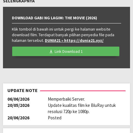
SELENGKAPNYA
and a young woman’s battle against a legion of demons that pushes
the limits of faith and sanity.
DOWNLOAD GABI NG LAGIM: THE MOVIE (2026)
Oleh:
LAYARKACA21
Diposting
Klik tombol di bawah ini untuk pergi ke halaman website
Juni 26, 2026
download film. Terdapat banyak pilihan penyedia file pada
pada:
Genre:
Horror
halaman tersebut.
DUNIA21
» https://dunia21.xyz/
Tahun:
2025
Durasi:
117 Min
Link Download 1
Negara:
Philippines
Rilis:
26 Nov 2025
Direksi:
King Mark Baco
Pemain:
Elijah Canlas
,
Jessica Soho
,
Jillian Ward
UPDATE NOTE
06/06/2026
Memperbaiki Server.
20/05/2026
Update kualitas film ke BluRay untuk
resolusi 720p ke 1080p.
20/06/2026
Posted