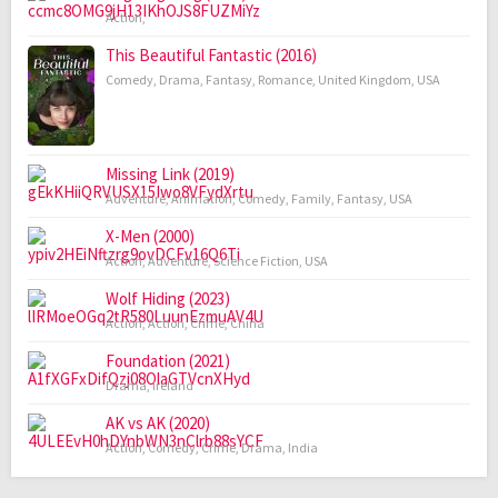
Action
,
This Beautiful Fantastic (2016)
Comedy
,
Drama
,
Fantasy
,
Romance
,
United Kingdom
,
USA
Missing Link (2019)
Adventure
,
Animation
,
Comedy
,
Family
,
Fantasy
,
USA
X-Men (2000)
Action
,
Adventure
,
Science Fiction
,
USA
Wolf Hiding (2023)
Action
,
Action
,
Crime
,
China
Foundation (2021)
Drama
,
Ireland
AK vs AK (2020)
Action
,
Comedy
,
Crime
,
Drama
,
India