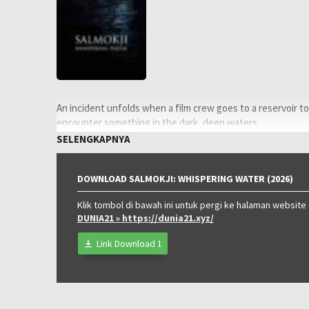
An incident unfolds when a film crew goes to a reservoir t
encounter something in the dark, deep waters.
SELENGKAPNYA
Oleh:
LAYARKACA21
Diposting
Juni 6, 2026
pada:
Tagline:
Do not dare to leave.
DOWNLOAD SALMOKJI: WHISPERING WATER (2026)
Rating:
NR
Genre:
Klik tombol di bawah ini untuk pergi ke halaman website
Horror
,
Thriller
DUNIA21
» https://dunia21.xyz/
Tahun:
2026
Durasi:
96 Min
Link Download 1
Negara:
Korea
Rilis:
8 Apr 2026
Bahasa:
한국어/조선말
Anggaran:
$ 2.020.000,00
Pendapatan:
$ 17.450.000,00