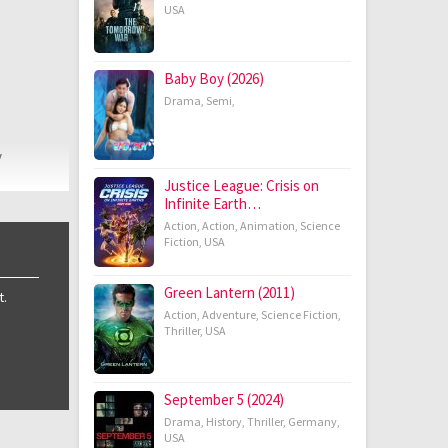
USA
Baby Boy (2026)
Drama
,
Semi
,
y
Justice League: Crisis on
Infinite Earth…
Action
,
Action
,
Animation
,
Science
Fiction
,
USA
Green Lantern (2011)
t.
Action
,
Adventure
,
Science Fiction
,
Thriller
,
USA
September 5 (2024)
Drama
,
History
,
Thriller
,
Germany
,
USA