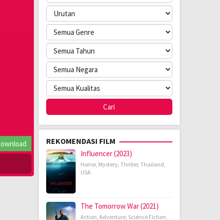
REKOMENDASI FILM
ownload
Influencer (2023)
Horror
,
Mystery
,
Thriller
,
Thailand
,
USA
The Tomorrow War (2021)
Action
,
Adventure
,
Science Fiction
,