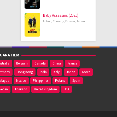
Baby Assassins (2021)
Action
,
Comedy
,
Drama
,
Japan
GARA FILM
stralia
Belgium
Canada
China
France
ermany
Hong Kong
India
Italy
Japan
Korea
alaysia
Mexico
Philippines
Poland
Spain
weden
Thailand
United Kingdom
USA