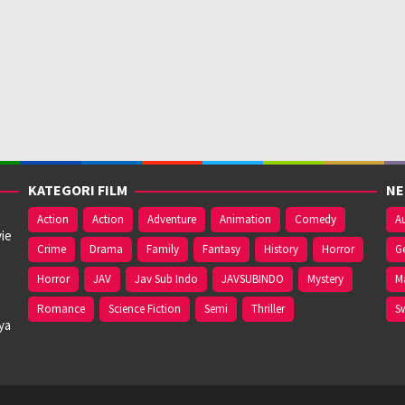
KATEGORI FILM
NE
Action
Action
Adventure
Animation
Comedy
Au
ie
Crime
Drama
Family
Fantasy
History
Horror
G
Horror
JAV
Jav Sub Indo
JAVSUBINDO
Mystery
M
Romance
Science Fiction
Semi
Thriller
S
ya