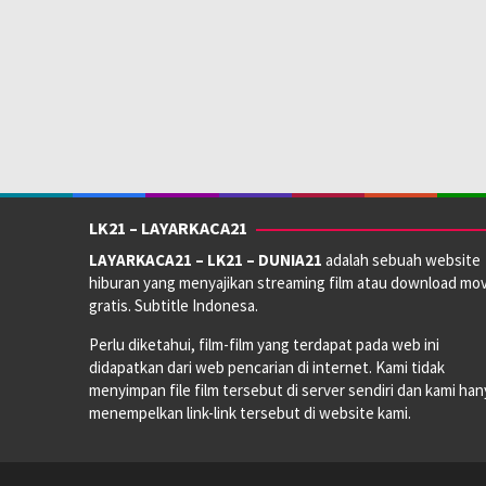
Direksi:
Lee Sang-min
Pemain:
Kim Hye-yoon
,
Kim Jun-han
,
Lee Jong-won
LK21 – LAYARKACA21
LAYARKACA21 – LK21 – DUNIA21
adalah sebuah website
hiburan yang menyajikan streaming film atau download mov
gratis. Subtitle Indonesa.
Perlu diketahui, film-film yang terdapat pada web ini
didapatkan dari web pencarian di internet. Kami tidak
menyimpan file film tersebut di server sendiri dan kami han
menempelkan link-link tersebut di website kami.