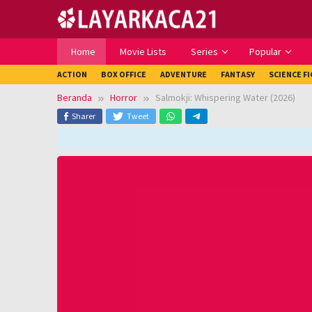
Loncat
ke
konten
Home
Movie Lists
Series
Popular
ACTION
BOX OFFICE
ADVENTURE
FANTASY
SCIENCE F
Beranda
Horror
Salmokji: Whispering Water (2026)
Sharer
Tweet