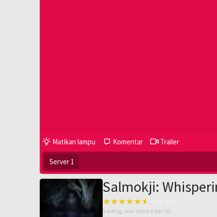
Matikan lampu
Komentar
Trailer
Server 1
Salmokji: Whisperi
9
voting, rata-rata
6.0
dari 10