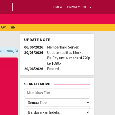
DMCA
PRIVACY POLICY
URAY
HD
UPDATE NOTE
06/06/2026
Memperbaiki Server.
u Lama, Ganti Server Lain yang Berada di Atas Player / Gunakan Browser
20/05/2026
Update kualitas film ke
BluRay untuk resolusi 720p
ke 1080p.
20/06/2026
Posted
SEARCH MOVIE