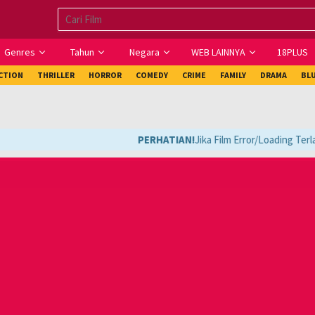
Genres
Tahun
Negara
WEB LAINNYA
18PLUS
ICTION
THRILLER
HORROR
COMEDY
CRIME
FAMILY
DRAMA
BL
PERHATIAN!
Jika Film Error/Loading Terlal