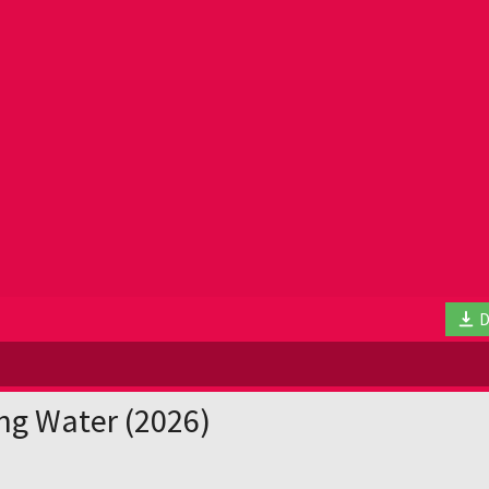
D
ng Water (2026)