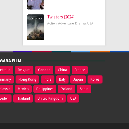
Twisters (2024)
Action
,
Adventure
,
Drama
,
USA
GARA FILM
stralia
Belgium
Canada
China
France
ermany
Hong Kong
India
Italy
Japan
Korea
alaysia
Mexico
Philippines
Poland
Spain
weden
Thailand
United Kingdom
USA