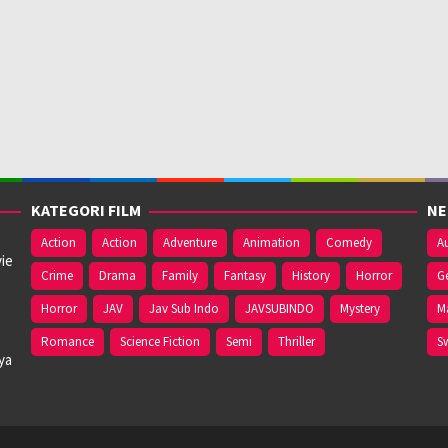
KATEGORI FILM
NE
Action
Action
Adventure
Animation
Comedy
Au
ie
Crime
Drama
Family
Fantasy
History
Horror
G
Horror
JAV
Jav Sub Indo
JAVSUBINDO
Mystery
M
Romance
Science Fiction
Semi
Thriller
S
ya