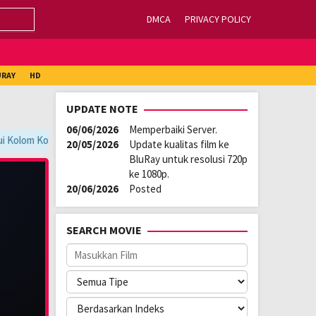
DMCA
PRIVACY POLICY
URAY
HD
UPDATE NOTE
06/06/2026
Memperbaiki Server.
lom Komentar.
DUNIA21
» https://dunia21.xyz/
20/05/2026
Update kualitas film ke
BluRay untuk resolusi 720p
ke 1080p.
20/06/2026
Posted
SEARCH MOVIE