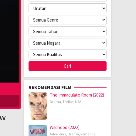
REKOMENDASI FILM
The Immaculate Room (2022)
Drama
,
Thriller
,
USA
aw
Wildhood (2022)
Adventure
,
Drama
,
Romance
,