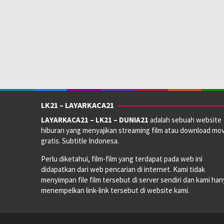
LK21 – LAYARKACA21
LAYARKACA21 – LK21 – DUNIA21
adalah sebuah website
hiburan yang menyajikan streaming film atau download mov
gratis. Subtitle Indonesa.
Perlu diketahui, film-film yang terdapat pada web ini
didapatkan dari web pencarian di internet. Kami tidak
menyimpan file film tersebut di server sendiri dan kami han
menempelkan link-link tersebut di website kami.