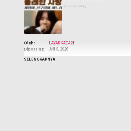
Tidak ada voting
Oleh:
LAYARKACA21
Diposting
Juli 6, 2026
pada:
Genre:
Semi
,
Semi Korea
SELENGKAPNYA
Kualitas:
HD
Tahun:
2025
Negara:
Korea