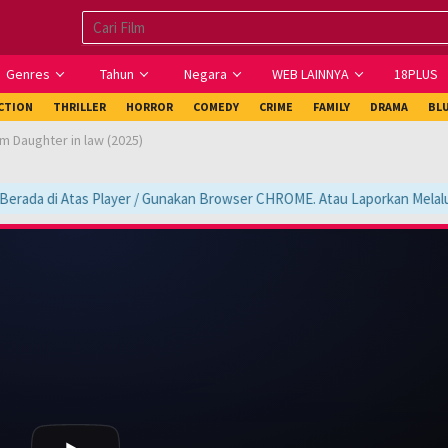
Genres
Tahun
Negara
WEB LAINNYA
18PLUS
ICTION
THRILLER
HORROR
COMEDY
CRIME
FAMILY
DRAMA
BL
m Daughter in law (2025)
rada di Atas Player / Gunakan Browser CHROME. Atau Laporkan Melalui Ko