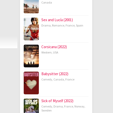
Canada
Sex and Lucía (2001)
Drama
,
Romance
,
France
,
Spain
Corsicana (2022)
Western
,
USA
Babysitter (2022)
Comedy
,
Canada
,
France
Sick of Myself (2022)
Comedy
,
Drama
,
France
,
Norway
,
Sweden