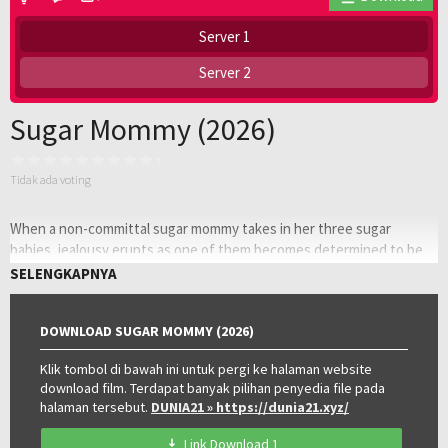
Server 1
Server 2
Sugar Mommy (2026)
Tidak ada voting
When a non-committal sugar mommy takes in her three sugar
babies, jealousy erupts as one of them becomes determined to be
her one and only.
SELENGKAPNYA
Oleh:
LAYARKACA21
Diposting
Juni 10, 2026
DOWNLOAD SUGAR MOMMY (2026)
pada:
Genre:
Drama
Tahun:
Klik tombol di bawah ini untuk pergi ke halaman website
2026
download film. Terdapat banyak pilihan penyedia file pada
Durasi:
75 Min
halaman tersebut.
DUNIA21
» https://dunia21.xyz/
Negara:
Philippines
Rilis:
9 Jun 2026
Link Download 1