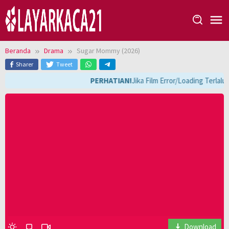
Loncat
ke
konten
Beranda
Drama
Sugar Mommy (2026)
Sharer
Tweet
PERHATIAN!
Jika Film Error/Loading Terlalu
Download