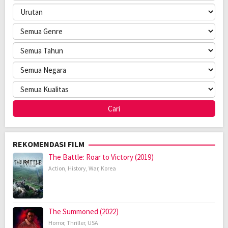
REKOMENDASI FILM
The Battle: Roar to Victory (2019)
Action
,
History
,
War
,
Korea
The Summoned (2022)
Horror
,
Thriller
,
USA