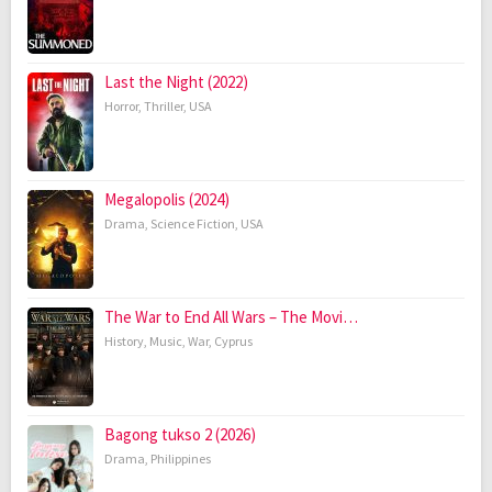
Last the Night (2022)
Horror
,
Thriller
,
USA
Megalopolis (2024)
Drama
,
Science Fiction
,
USA
The War to End All Wars – The Movi…
History
,
Music
,
War
,
Cyprus
Bagong tukso 2 (2026)
Drama
,
Philippines