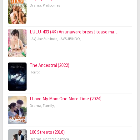
Drama
,
Philippines
LULU-403 (4K) An unaware breast tease ma…
JAV
,
Jav Sub Indo
,
JAVSUBINDO
,
The Ancestral (2022)
Horror
,
I Love My Mom One More Time (2024)
Drama
,
Family
,
100 Streets (2016)
Drama
,
United Kingdom