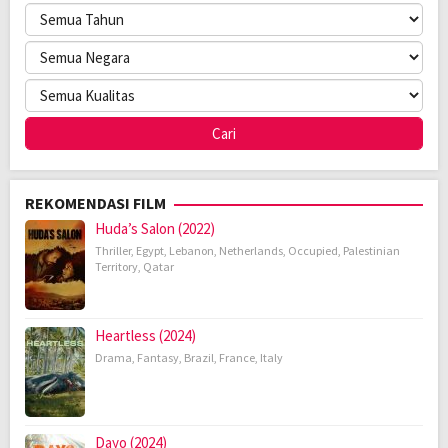
REKOMENDASI FILM
Huda’s Salon (2022)
Thriller
,
Egypt
,
Lebanon
,
Netherlands
,
Occupied
,
Palestinian
Territory
,
Qatar
Heartless (2024)
Drama
,
Fantasy
,
Brazil
,
France
,
Italy
Dayo (2024)