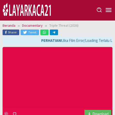
Loncat
ke
konten
Beranda
Documentary
Triple Threat (2026)
Sharer
Tweet
PERHATIAN!
Jika Film Error/Loading Terlalu L
Download