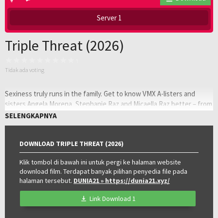
Server 1
Triple Threat (2026)
Tidak ada voting
Sexiness truly runs in the family. Get to know VMX A-listers and
sisters Angela Morena, Stephanie Raz and Micaella Raz better – from
their beginnings, their sisterly bond, to their most talked about
SELENGKAPNYA
scenes, they’re all out in this hot and fun special.
Oleh:
LAYARKACA21
DOWNLOAD TRIPLE THREAT (2026)
Diposting
Juni 25, 2026
pada:
Klik tombol di bawah ini untuk pergi ke halaman website
Genre:
Documentary
download film. Terdapat banyak pilihan penyedia file pada
Tahun:
2026
halaman tersebut.
DUNIA21
» https://dunia21.xyz/
Durasi:
90 Min
Negara:
Philippines
Link Download 1
Rilis:
23 Jun 2026
Direksi:
Christian Paolo Lat