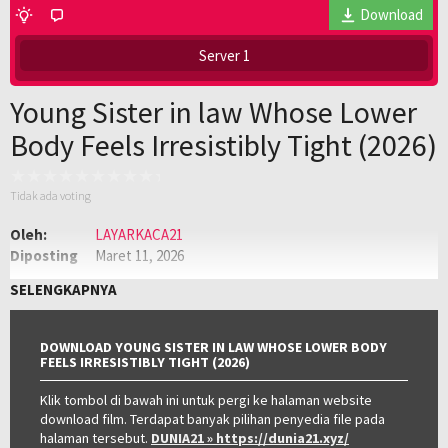
Download
Server 1
Young Sister in law Whose Lower
Body Feels Irresistibly Tight (2026)
Tidak ada voting
Oleh:
LAYARKACA21
Diposting
Maret 11, 2026
pada:
Genre:
Box Office
,
Film Semi
,
Film Semi Korea
,
SELENGKAPNYA
Semi
Kualitas:
HD
Tahun:
2026
DOWNLOAD YOUNG SISTER IN LAW WHOSE LOWER BODY
Negara:
Korea
FEELS IRRESISTIBLY TIGHT (2026)
Klik tombol di bawah ini untuk pergi ke halaman website
download film. Terdapat banyak pilihan penyedia file pada
halaman tersebut.
DUNIA21
» https://dunia21.xyz/