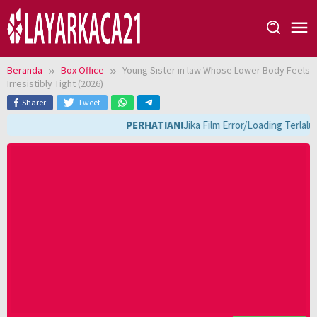
Loncat
ke
konten
Beranda
Box Office
Young Sister in law Whose Lower Body Feels
Irresistibly Tight (2026)
Sharer
Tweet
PERHATIAN!
Jika Film Error/Loading Terlalu