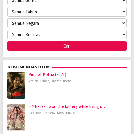
REKOMENDASI FILM
King of Kotha (2023)
Action
,
Crime
,
Drama
,
India
HMN-199 I won the lottery while living i…
JAV
,
Jav Sub Indo
,
JAVSUBINDO
,