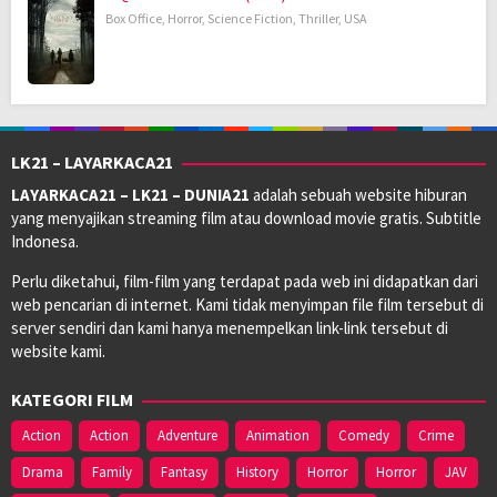
Box Office
,
Horror
,
Science Fiction
,
Thriller
,
USA
LK21 – LAYARKACA21
LAYARKACA21 – LK21 – DUNIA21
adalah sebuah website hiburan
yang menyajikan streaming film atau download movie gratis. Subtitle
Indonesa.
Perlu diketahui, film-film yang terdapat pada web ini didapatkan dari
web pencarian di internet. Kami tidak menyimpan file film tersebut di
server sendiri dan kami hanya menempelkan link-link tersebut di
website kami.
KATEGORI FILM
Action
Action
Adventure
Animation
Comedy
Crime
Drama
Family
Fantasy
History
Horror
Horror
JAV