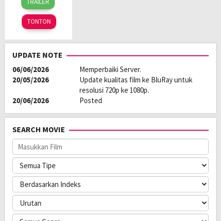
TRAILER
May
Ji-
2023
young
TONTON
UPDATE NOTE
06/06/2026
Memperbaiki Server.
20/05/2026
Update kualitas film ke BluRay untuk
resolusi 720p ke 1080p.
20/06/2026
Posted
SEARCH MOVIE