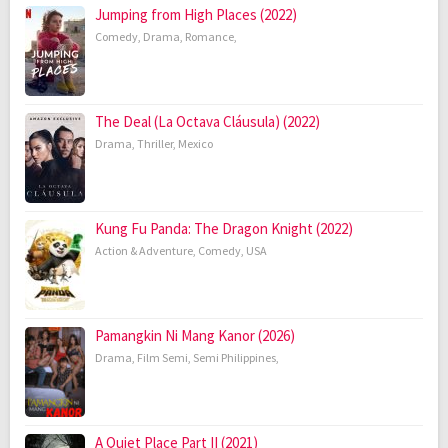
Jumping from High Places (2022)
Comedy
,
Drama
,
Romance
,
The Deal (La Octava Cláusula) (2022)
Drama
,
Thriller
,
Mexico
Kung Fu Panda: The Dragon Knight (2022)
Action & Adventure
,
Comedy
,
USA
Pamangkin Ni Mang Kanor (2026)
Drama
,
Film Semi
,
Semi Philippines
,
A Quiet Place Part II (2021)