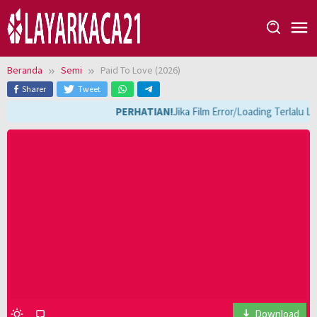
Loncat
ke
konten
Beranda
Semi
Paid To Love (2026)
Sharer
Tweet
PERHATIAN!
Jika Film Error/Loading Terlalu L
Download