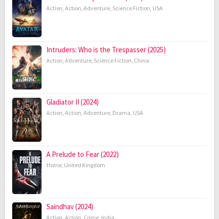
Action
,
Action
,
Adventure
,
Science Fiction
,
USA
Intruders: Who is the Trespasser (2025)
Action
,
Adventure
,
Science Fiction
,
China
Gladiator II (2024)
Action
,
Action
,
Adventure
,
Drama
,
USA
A Prelude to Fear (2022)
Horror
,
United Kingdom
Saindhav (2024)
Action
,
Action
,
Crime
,
India