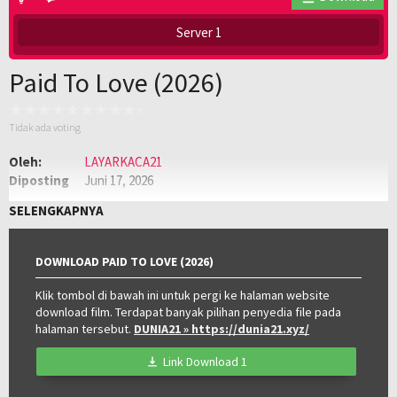
Server 1
Paid To Love (2026)
Tidak ada voting
Oleh:
LAYARKACA21
Diposting
Juni 17, 2026
pada:
Genre:
Semi
,
Semi Philippines
SELENGKAPNYA
Kualitas:
HD
Tahun:
2026
Negara:
Philippines
DOWNLOAD PAID TO LOVE (2026)
Klik tombol di bawah ini untuk pergi ke halaman website
download film. Terdapat banyak pilihan penyedia file pada
halaman tersebut.
DUNIA21
» https://dunia21.xyz/
Link Download 1