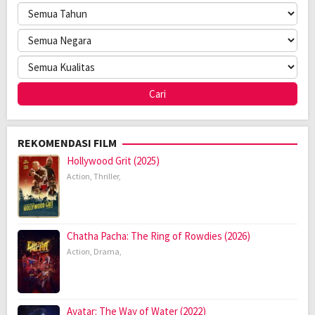
REKOMENDASI FILM
Hollywood Grit (2025)
Action
,
Thriller
,
Chatha Pacha: The Ring of Rowdies (2026)
Action
,
Drama
,
Avatar: The Way of Water (2022)