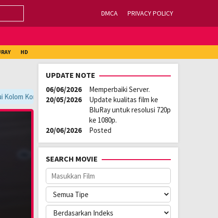
DMCA
PRIVACY POLICY
URAY
HD
UPDATE NOTE
06/06/2026
Memperbaiki Server.
om Komentar.
DUNIA21
» https://dunia21.xyz/
20/05/2026
Update kualitas film ke
BluRay untuk resolusi 720p
ke 1080p.
20/06/2026
Posted
SEARCH MOVIE