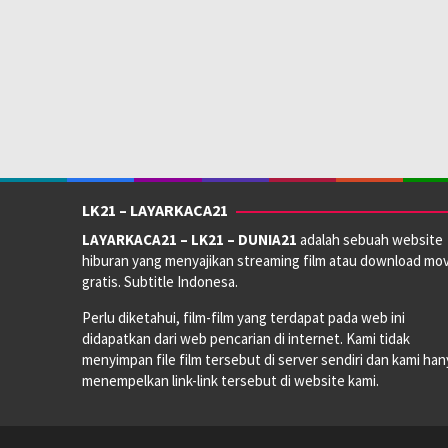
LK21 – LAYARKACA21
LAYARKACA21 – LK21 – DUNIA21
adalah sebuah website
hiburan yang menyajikan streaming film atau download mov
gratis. Subtitle Indonesa.
Perlu diketahui, film-film yang terdapat pada web ini
didapatkan dari web pencarian di internet. Kami tidak
menyimpan file film tersebut di server sendiri dan kami han
menempelkan link-link tersebut di website kami.