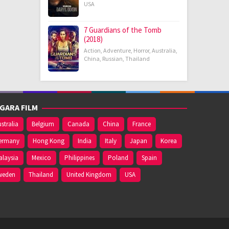
USA
7 Guardians of the Tomb
(2018)
Action
,
Adventure
,
Horror
,
Australia
,
China
,
Russian
,
Thailand
GARA FILM
stralia
Belgium
Canada
China
France
ermany
Hong Kong
India
Italy
Japan
Korea
alaysia
Mexico
Philippines
Poland
Spain
weden
Thailand
United Kingdom
USA