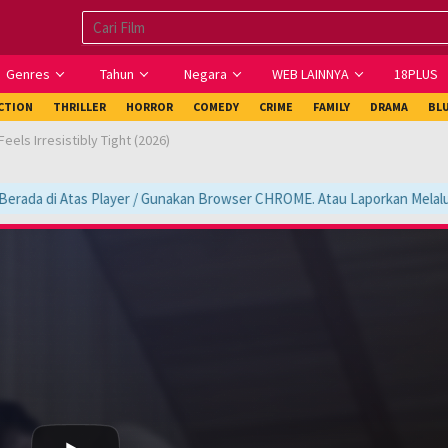
Genres
Tahun
Negara
WEB LAINNYA
18PLUS
ICTION
THRILLER
HORROR
COMEDY
CRIME
FAMILY
DRAMA
BL
els Irresistibly Tight (2026)
ada di Atas Player / Gunakan Browser CHROME. Atau Laporkan Melalui Kol