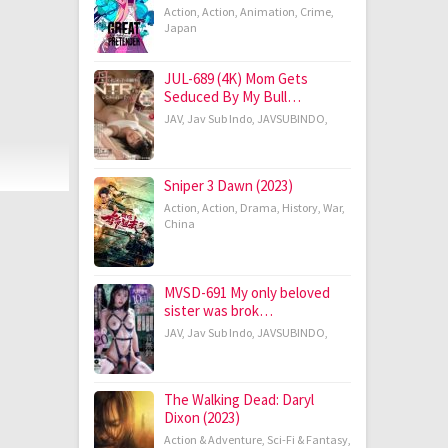
Action
,
Action
,
Animation
,
Crime
,
Japan
JUL-689 (4K) Mom Gets
Seduced By My Bull…
JAV
,
Jav Sub Indo
,
JAVSUBINDO
,
Sniper 3 Dawn (2023)
Action
,
Action
,
Drama
,
History
,
War
,
China
MVSD-691 My only beloved
sister was brok…
JAV
,
Jav Sub Indo
,
JAVSUBINDO
,
The Walking Dead: Daryl
Dixon (2023)
Action & Adventure
,
Sci-Fi & Fantasy
,