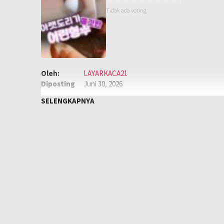
Tidak ada voting
Oleh:
LAYARKACA21
Diposting
Juni 30, 2026
pada:
Genre:
Semi
,
Semi Korea
SELENGKAPNYA
Kualitas:
HD
Tahun:
2026
Negara:
Korea