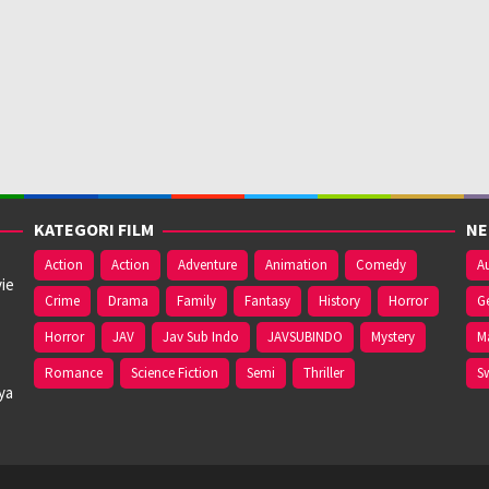
KATEGORI FILM
NE
Action
Action
Adventure
Animation
Comedy
Au
ie
Crime
Drama
Family
Fantasy
History
Horror
G
Horror
JAV
Jav Sub Indo
JAVSUBINDO
Mystery
M
Romance
Science Fiction
Semi
Thriller
S
ya